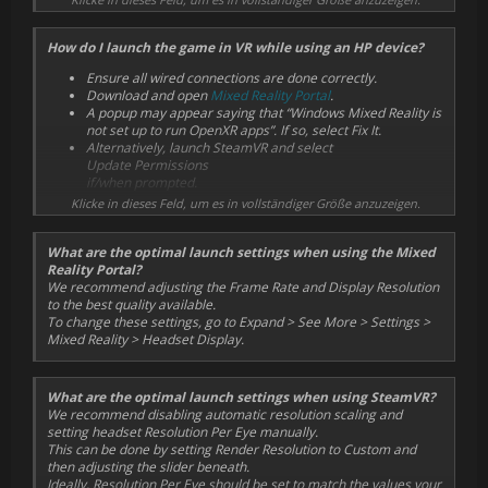
In-Game Graphics Preset: High
Launch
EA SPORTS™ WRC
Any higher spec hardware than this will result in a more
How do I launch the game in VR while using an HP device?
from the PC, or via Steam VR home in the headset.
performant experience, and give greater freedom to use more
demanding graphics settings.
Ensure all wired connections are done correctly.
Download and open
Mixed Reality Portal
.
A popup may appear saying that “Windows Mixed Reality is
not set up to run OpenXR apps”. If so, select Fix It.
Alternatively, launch SteamVR and select
Update Permissions
if/when prompted.
Launch
Klicke in dieses Feld, um es in vollständiger Größe anzuzeigen.
EA SPORTS™ WRC
from the PC, or via desktop available within the headset.
What are the optimal launch settings when using the Mixed
Reality Portal?
We recommend adjusting the Frame Rate and Display Resolution
to the best quality available.
To change these settings, go to Expand > See More > Settings >
Mixed Reality > Headset Display.
What are the optimal launch settings when using SteamVR?
We recommend disabling automatic resolution scaling and
setting headset Resolution Per Eye manually.
This can be done by setting Render Resolution to Custom and
then adjusting the slider beneath.
Ideally, Resolution Per Eye should be set to match the values your