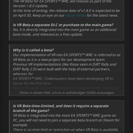
The VR Beta for EA SPORTS™ WRC will release as part of the
Version 1.8.0 Update.
At the time of writing, the release date of v1.8.0 is expected to be
on April 30. Keep an eye on our
social media
for the latest news.
Is VR Beta a separate DLC or purchase to the main game?
No, it is directly integrated into the main game as an additional
boot mode, and released as a free update.
Why is it called a beta?
Our implementation of VR into EA SPORTS™ WRC is referred to as
VR Beta as it is a new project for our development team.
Previous VR implementations (like those seen in DiRT Rally and
DiRT Rally 2.0) were built with the help of external partners,
whereas for
EA SPORTS™ WRC, Codemasters have been developing VR in-
house for the first time.
Due to the wide range of VR headsets available in the market, on
top of the wide range of PC hardware specs in general, we
Klicke in dieses Feld, um es in vollständiger Größe anzuzeigen.
currently cannot test for all possible scenarios and
configurations.
Is VR Beta time-limited, and does it require a separate
branch of the game?
VR Beta is integrated into the main EA SPORTS™ WRC game on
PC, you will not need to join a separate beta branch on Steam for
example.
There is no time limit or restriction on when VR Beta is available,