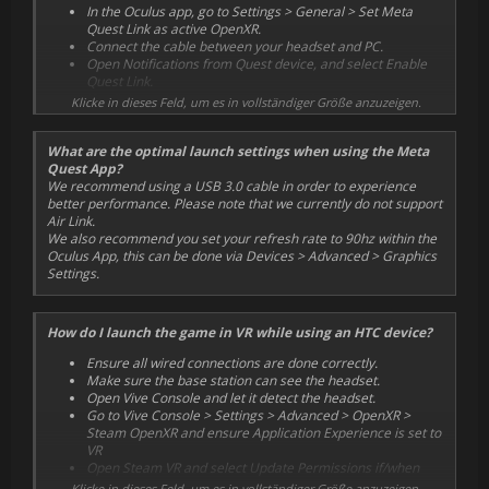
In the Oculus app, go to Settings > General > Set Meta
Quest Link as active OpenXR.
Additionally, below are some configurations we have tested and
Connect the cable between your headset and PC.
confirmed to achieve optimal performance during gameplay.
Open Notifications from Quest device, and select Enable
Quest Link.
Configuration 1: 90+ fps achieved
If a dialogue box pops up on the headset, click Enable to
Klicke in dieses Feld, um es in vollständiger Größe anzuzeigen.
Headset: Meta Quest 2
start playing.
CPU: Intel i9 13900K
If not, enable manually via the Oculus Home screen: Quick
GPU: NVIDIA GeForce RTX 4080 (4090 also tested)
What are the optimal launch settings when using the Meta
Settings > System > Quest Link > Launch Quest Link.
RAM: 32 GB
Quest App?
Alternatively, again via Oculus Home screen: Quick
In-Game Upscaler Setting: DLSS Quality
We recommend using a USB 3.0 cable in order to experience
Settings > Launch Quest Link > Select PC > Connect.
In-Game Graphics Preset: Ultra
better performance. Please note that we currently do not support
Once your headset is connected, launch EA SPORTS™ WRC.
Air Link.
Configuration 2: 90+ fps achieved
We also recommend you set your refresh rate to 90hz within the
Oculus App, this can be done via Devices > Advanced > Graphics
Headset: Meta Quest 2
Settings.
CPU: AMD Ryzen R9 7900x
GPU: AMD RX 7900XT
RAM: 32 GB
In-Game Upscaler Setting: FidelityFX Quality
How do I launch the game in VR while using an HTC device?
In-Game Graphics Preset: High
Ensure all wired connections are done correctly.
Configuration 3: 80+ fps achieved
Make sure the base station can see the headset.
Open Vive Console and let it detect the headset.
Headset: Meta Quest 2
Go to Vive Console > Settings > Advanced > OpenXR >
CPU: Intel i9 10900K
Steam OpenXR and ensure Application Experience is set to
GPU: NVIDIA GeForce RTX 3080
VR
RAM: 32 GB
Open Steam VR and select Update Permissions if/when
In-Game Upscaler Setting: DLSS Quality
prompted.
Klicke in dieses Feld, um es in vollständiger Größe anzuzeigen.