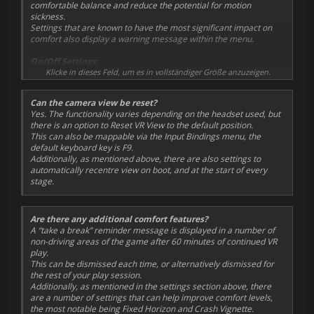
comfortable balance and reduce the potential for motion
Advanced Graphics:
sickness.
Shadows: Low
Settings that are known to have the most significant impact on
Fog: Off
comfort also display a warning message within the menu.
Particles: Low
Weather: Low
On/Off Settings:
Crowd: Ultra Low
Klicke in dieses Feld, um es in vollständiger Größe anzuzeigen.
3D Location Reveal:
Ground Cover: Ultra Low
This sets whether the location reveal is presented in full 3D
Trees: Low
Can the camera view be reset?
or displayed on the virtual monitor.
Dynamic Objects: Low
Yes. The functionality varies depending on the headset used, but
Recentre View on Boot:
Car Reflections: Ultra Low
there is an option to Reset VR View to the default position.
This sets whether the headset view is automatically re-
Post-Process Quality: Ultra Low
This can also be mappable via the Input Bindings menu, the
centred when VR mode is first engaged
Mirrors: Off
default keyboard key is F9.
Recentre View on Stage Start:
Skidmarks: Off
Additionally, as mentioned above, there are also settings to
This sets whether the headset view is automatically re-
Track: Low
automatically recentre view on boot, and at the start of every
centred before the stage countdown begins.
Textures: Low
stage.
Toggle Driver Avatar:
Shaders: Low
This sets whether the driver's body can be seen whilst
Motion Blur: Off
racing in the driver's eye camera viewpoint.
All Driving Views:
Are there any additional comfort features?
This sets whether the camera can be changed to a view
A “take a break” reminder message is displayed in a number of
other than the driver's eye viewpoint.
non-driving areas of the game after 60 minutes of continued VR
Toggle Car in Bonnet View:
play.
This sets whether the car model is visible when driving in
This can be dismissed each time, or alternatively dismissed for
bonnet view. 'All Driving Views' must also be set to 'On' to
the rest of your play session.
make this camera available.
Additionally, as mentioned in the settings section above, there
Fixed Horizon:
are a number of settings that can help improve comfort levels,
This sets whether, when driving, the view of the world
the most notable being Fixed Horizon and Crash Vignette.