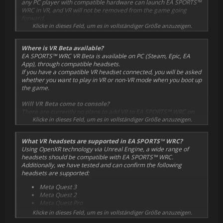
any PC player with compatible hardware can launch EA SPORTS™
WRC in VR, and VR will not be removed from the game going
forward.
When we are confident enough to say that VR is in a fully
Klicke in dieses Feld, um es in vollständiger Größe anzuzeigen.
completed state, we will no longer refer to it as VR Beta.
Where is VR Beta available?
EA SPORTS™ WRC VR Beta is available on PC (Steam, Epic, EA
App), through compatible headsets.
If you have a compatible VR headset connected, you will be asked
whether you want to play in VR or non-VR mode when you boot up
the game.
Will VR Beta come to console?
There are currently no plans to add VR to EA SPORTS™ WRC on
console in any capacity, Beta or otherwise.
Klicke in dieses Feld, um es in vollständiger Größe anzuzeigen.
What VR headsets are supported in EA SPORTS™ WRC?
Using OpenXR technology via Unreal Engine, a wide range of
headsets should be compatible with EA SPORTS™ WRC.
Additionally, we have tested and can confirm the following
headsets are supported:
Meta Quest 3
Meta Quest 2
Meta Quest Pro
Valve Index
Klicke in dieses Feld, um es in vollständiger Größe anzuzeigen.
Oculus Rift S