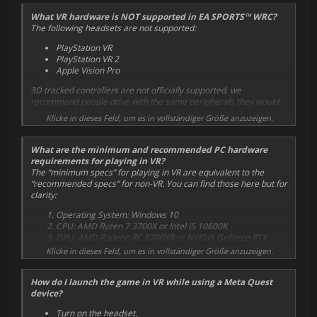
Oculus CV1
What VR hardware is NOT supported in EA SPORTS™ WRC?
HTC Vive
The following headsets are not supported:
The following are considered “partially supported” at this time:
PlayStation VR
HTC Vive Cosmos
PlayStation VR 2
HTC Vive Pro 2
Apple Vision Pro
OpenXR based Headsets not listed above (and not on the “not
3D tracked controllers are not officially supported, we
supported list” below) may work, but we cannot guarantee full
recommend people drive with the same peripherals they would
functionality at this time.
use in non-VR (steering wheel, controller, keyboard etc.).
Klicke in dieses Feld, um es in vollständiger Größe anzuzeigen.
What are the minimum and recommended PC hardware
requirements for playing in VR?
The “minimum specs” for playing in VR are equivalent to the
“recommended specs” for non-VR. You can find those here but for
clarity:
Operating System: Windows 10
CPU: AMD Ryzen 7 3700X or Intel i5 10600K
GPU: AMD Radeon RC 5700XR or NVIDIA GeForce RTX
2070
Klicke in dieses Feld, um es in vollständiger Größe anzuzeigen.
RAM: 16 GB
DirectX: Version 12 (“DX12”)
How do I launch the game in VR while using a Meta Quest
Storage: 95GB, SSD preferred
device?
Network: Broadband internet connection (to download
updates, game is playable offline)
Turn on the headset.
Other hardware: Monitor and keyboard