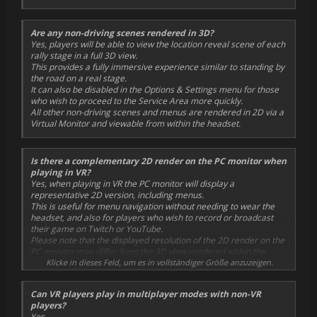
remains fixed and level, or whether it rotates with the
position of the vehicle.
Manual Camera Control:
Are any non-driving scenes rendered in 3D?
This sets whether the camera orientation can be affected
Yes, players will be able to view the location reveal scene of each
by any other means than moving the headset.
rally stage in a full 3D view.
Toggle Look Back:
This provides a fully immersive experience similar to standing by
This sets whether the option to look backwards, while
the road on a real stage.
driving, is enabled.
It can also be disabled in the Options & Settings menu for those
who wish to proceed to the Service Area more quickly.
Slider Settings:
All other non-driving scenes and menus are rendered in 2D via a
Crash Vignette:
Virtual Monitor and viewable from within the headset.
This changes the intensity of the vignette effect that covers
the outside edge of the view during significant crashes.
'0' turns the effect off completely.
Is there a complementary 2D render on the PC monitor when
HUD Scale:
playing in VR?
This changes the overall size of the 'heads-up display'
Yes, when playing in VR the PC monitor will display a
during racing.
representative 2D version, including menus.
All components that make up this display, scale with that
This is useful for menu navigation without needing to wear the
change.
headset, and also for players who wish to record or broadcast
The larger the number the larger the size of the display.
their game on Twitch or YouTube.
HUD Position:
Please note that the displayed resolution of the 2D render on the
This changes the position of the 'heads-up display' during
PC monitor may differ from the 3D view rendered within the
racing, up or down, in the view.
headset.
Klicke in dieses Feld, um es in vollständiger Größe anzuzeigen.
The larger the number the higher the display will appear.
In all 2D scenes, the Virtual Monitor from within the headset is
HUD Distance:
replicated on the PC monitor.
This changes the position of the 'heads-up display' during
Can VR players play in multiplayer modes with non-VR
For 3D scenes (ie: when driving and during stage reveal if
racing, towards or away from the initial view point.
players?
enabled), the view from only one eye is displayed on the PC
The larger the number the further away the display will
Yes.