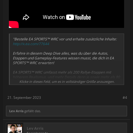
"Bestelle EA SPORTS™ WRC vor und erhalte zusätzliche Inhalte:
http://x.ea.com/77644
Erfahre in diesem Deep Dive alles, was du über die Autos,
Etappen und Gameplay-Features wissen musst, die dich in EA
SPORTS™ WRC erwarten!
EA SPORTS™ WRC umfasst mehr als 200 Rallye-Etappen mit
höherem Realismus, und mehr Details denn je sowie mehr als 80
Rallye-Autos aus der gesamten Geschichte des Sports. Das
Klicke in dieses Feld, um es in vollständiger Größe anzuzeigen.
Dynamische Handling-System ist das authentischste und
dynamischste Handling-Modell, das das Team von Codemasters
bis dato entwickelt hat.
21. September 2023
#4
Setze dich ab dem 3. November 2023 auf Xbox Series X/S,
PlayStation®5 oder PC ans Steuer! Bestelle* EA SPORTS WRC vor
Lev Arris
gefällt das.
und erhalte 3 Tage Vorabzugang, alle fünf VIP-Rallye-Pass-
Saisons und das 3x Team-Kleidungspack:
http://x.ea.com/77644
Lev Arris
Baue das Auto deiner Träume in EA SPORTS™ WRC, dem