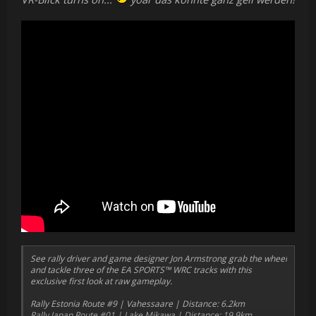
See rally driver and game designer Jon Armstrong grab the wheel
and tackle three of the EA SPORTS™ WRC tracks with this
exclusive first look at raw gameplay.
Rally Estonia Route #9 | Vahessaare | Distance: 6.2km
Rally Japan Route #01 | Lake Mikawa | Distance: 19.9km