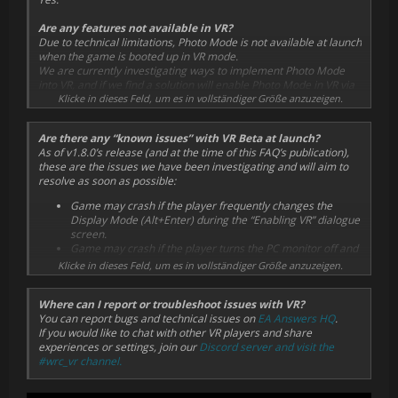
monitor.
appear.
Virtual Monitor Scale:
Are any features not available in VR?
This changes the overall size of the 'virtual monitor' that
Due to technical limitations, Photo Mode is not available at launch
displays the game when not driving.
when the game is booted up in VR mode.
All menu components, within this display, scale with that
We are currently investigating ways to implement Photo Mode
change.
into VR, and if we find a solution will enable Photo Mode in VR via
The larger the number the larger the size of the display.
a future update.
Klicke in dieses Feld, um es in vollständiger Größe anzuzeigen.
Virtual Monitor Position:
This changes the position of the 'virtual monitor', that
Are there any “known issues” with VR Beta at launch?
displays the game when not driving, up or down in the
As of v1.8.0’s release (and at the time of this FAQ’s publication),
view.
these are the issues we have been investigating and will aim to
The larger the number the higher the display will appear.
resolve as soon as possible:
Virtual Monitor Distance:
This changes the position of the 'virtual monitor', that
Game may crash if the player frequently changes the
displays the game when not driving, towards or away from
Display Mode (Alt+Enter) during the “Enabling VR” dialogue
the initial view point.
screen.
The larger the number the further away the display will
Game may crash if the player turns the PC monitor off and
appear.
on again while VR is active.
Klicke in dieses Feld, um es in vollständiger Größe anzuzeigen.
Game may close abruptly when the player removes and
re-wears the headset, during Replays in Time Trial. (Meta
Where can I report or troubleshoot issues with VR?
Quest 2 + RTX 2070 Super)
You can report bugs and technical issues on
EA Answers HQ
.
Performance on Meta Quest headsets will drop for a
If you would like to chat with other VR players and share
period of time after enabling or disabling passthrough.
experiences or settings, join our
Discord server and visit the
This could last for around 30 seconds, though may be
#wrc_vr channel.
longer in specific scenarios.
HP Reverb does not launch the game in VR Mode by
default. To fix, go to Steam VR settings > OpenXR > Change