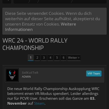
Diese Seite verwendet Cookies. Wenn du dich
weiterhin auf dieser Seite aufhältst, akzeptierst du
unseren Einsatz von Cookies.
Weitere
Informationen
WRC 24 - WORLD RALLY
CHAMPIONSHIP
1
2
3
4
5
6
Weiter >
SolKutTeR
VRF Team
ADMIN
Die neue World Rally Championship Auskopplung WRC
bekommt einen VR-Modus spendiert. Leider allerdings
nur für PCVR User. Erscheinen soll das Ganze am
03.
November
auf
Steam
.