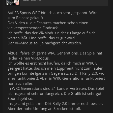
Forenlegende
brandneuen offiziellen Videospiel der FIA World Rally
Championship, erstmals entwickelt vom preisgekrönten Team
der DiRT Rally-Reihe. Entwirf und fahre den Rallyewagen deiner
Auf EA Sports WRC bin ich auch sehr gespannt. Wird
Träume mit dem Builder-Modus, fahre und meistere im
Moments-Modus aktuelle Events mit realen Highlights und
zum Release gekauft.
nostalgische Erinnerungen oder trotze den Elementen im
Das Video u. die Features machen schon einen
Gelände, auf Schnee und Asphalt, um den perfekten Lauf
vielversprechenden Eindruck.
abzuliefern.
Ich hoffe, das der VR-Modus nicht zu lange auf sich
Alle aktuellen Informationen erhältst du auf:
warten läßt. Und hoffe, das er gut wird.
https://www.ea.com/de-de/games/ea-sports-wrc/wrc
Der VR-Modus soll ja nachgereicht werden.
Aktuell fahre ich gerne WRC Generations. Das Spiel hat
leider keinen VR-Modus.
Ich wollte es erst nicht kaufen, da ich mich in WRC 8
geärgert hatte, das ich mein Eqipment nicht zum laufen
bringen konnte (ganz im Gegensatz zu Dirt Rally 2.0, wo
alles funktioniert). Aber in WRC Generations funktioniert
nun auch alles.
In WRC Generations sind 21 Länder vertreten. Das Spiel
ist insgesamt sehr umfangreich. Die Grafik ist sehr gut.
Sound geht so.
Insgesamt gefällt mir Dirt Rally 2.0 immer noch besser.
Aber der hohe Umfang an Strecken ist toll.