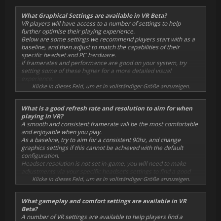
smoother, more consistent experience, albeit at a lower
framerate. Additionally, this may cause some visual effects or
What Graphical Settings are available in VR Beta?
assets to take on a corrupted appearance.
VR players will have access to a number of settings to help
further optimise their playing experience.
Below are some settings we recommend players start with as a
baseline, and then adjust to match the capabilities of their
specific headset and PC hardware.
If framerates and performance are good on your system, try
setting some of these higher for a more detailed visual
experience.
Depending on your hardware, some Basic Graphics settings may
Klicke in dieses Feld, um es in vollständiger Größe anzuzeigen.
not be adjustable when playing the game in VR.
Motion Blur setting is also mirrored in the Accessibility menu, the
What is a good refresh rate and resolution to aim for when
setting applied in either location affects both.
playing in VR?
A smooth and consistent framerate will be the most comfortable
Basic Graphics:
and enjoyable when you play.
As a baseline, try to aim for a consistent 90hz, and change
Resolution: Varies based on headset used
graphics settings if this cannot be achieved with the default
Display Mode: Matches the player’s non-VR mode
configuration.
preference (Windowed etc.), to be applied to the PC
Headset resolution is not set in-game, you will need to make
monitor feed outside of the headset
adjustments via your specific headset’s settings to find a good
Anti-Aliasing Quality: Low
balance between visual fidelity and performance.
Klicke in dieses Feld, um es in vollständiger Größe anzuzeigen.
VSync: On
Resolution settings in-game affect the 2D display on your PC
Anisotropic Filtering: x4
monitor. Reducing the 2D monitor’s resolution via in-game
Main Menu Framerate: Off
What gameplay and comfort settings are available in VR
settings may result in slightly improved headset performance.
Upscaler: Off
Beta?
Foveation Strength: 3
A number of VR settings are available to help players find a