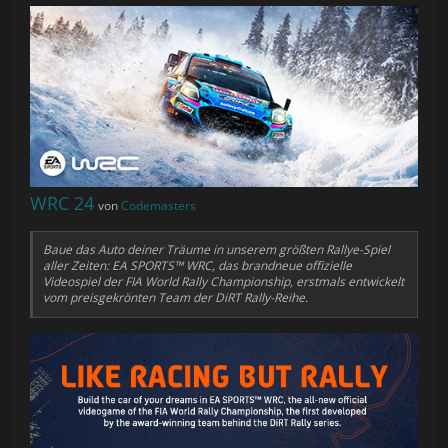
WRC 24
von
Codemasters
Baue das Auto deiner Träume in unserem größten Rallye-Spiel
aller Zeiten: EA SPORTS™ WRC, das brandneue offizielle
Videospiel der FIA World Rally Championship, erstmals entwickelt
vom preisgekrönten Team der DiRT Rally-Reihe.