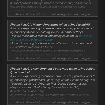
headset provides, though you can increase it beyond that until
you see performance issues, in order to experience super-
sampled anti-aliasing.
To improve performance you can try lowering the Resolution Per
Klicke in dieses Feld, um es in vollständiger Größe anzuzeigen.
Eye setting until you achieve a frame rate you are happy with.
Should I enable Motion Smoothing when using SteamVR?
If you are experiencing inconsistent frame rates, you may want to
try enabling Motion Smoothing via the SteamVR settings.
To learn more about Motion Smoothing in Steam VR,
please see
this article on the Steam website.
Motion Smoothing is a feature that attempts to insert frames if
EA SPORTS™ WRC drops a frame.
This causes an impact to overall FPS however it ensures a
smoother, more consistent experience, albeit at a lower
framerate. Additionally, this may cause some visual effects or
Klicke in dieses Feld, um es in vollständiger Größe anzuzeigen.
assets to take on a corrupted appearance.
Should I enable Asynchronous Spacewarp when using a Meta
Quest device?
If you are experiencing inconsistent frame rates, you may want to
try enabling Asynchronous Spacewarp via the Oculus Debug Tool.
To do this, head to C:\Program Files\Oculus\Support\oculus-
diagnostics, open OculusDebugTool and look for (PC)
Asynchronous Spacewarp.
Asynchronous Spacewarp is a feature that attempts to insert
frames if EA SPORTS™ WRC drops a frame.
This causes an impact to overall FPS however it ensures a
Klicke in dieses Feld, um es in vollständiger Größe anzuzeigen.