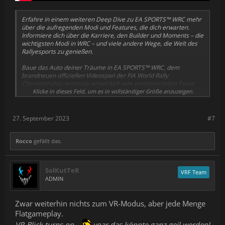
Erfahre in einem weiteren Deep Dive zu EA SPORTS™ WRC mehr
über die aufregenden Modi und Features, die dich erwarten.
Informiere dich über die Karriere, den Builder und Moments – die
wichtigsten Modi in WRC – und viele andere Wege, die Welt des
Rallyesports zu genießen.
Baue das Auto deiner Träume in EA SPORTS™ WRC, dem
brandneuen offiziellen Videospiel der FIA World Rally
Championship, erstmals entwickelt vom preisgekrönten Team
der DiRT Rally-Reihe. Entwirf und fahre den Rallyewagen deiner
Klicke in dieses Feld, um es in vollständiger Größe anzuzeigen.
Träume mit dem neuen Builder-Modus, fahre und meistere im
Moments-Modus aktuelle Events mit realen Highlights und
nostalgische Erinnerungen oder trotze den Elementen im
27. September 2023
#7
Gelände, auf Schnee und Asphalt, um den perfekten Lauf
abzuliefern.
Rocco
gefällt das.
SolKutTeR
VRF Team
ADMIN
Zwar weiterhin nichts zum VR-Modus, aber jede Menge
Flatgameplay.
VR-Blick turns on...
yoar das könnte ganz geil werden!