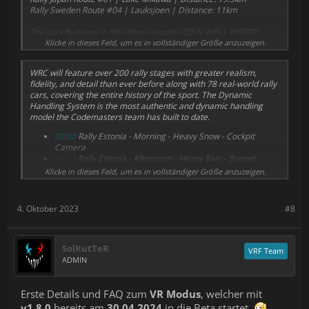
Rally Sweden Route #04 | Lauksjoen | Distance: 11km
The cars featured in the video: Hyundai i20 N Rally1 HYBRID,
Škoda Fabia RS Rally2, and Ford Fiesta Rally3.
Klicke in dieses Feld, um es in vollständiger Größe anzuzeigen.
WRC will feature over 200 rally stages with greater realism,
fidelity, and detail than ever before along with 78 real-world rally
cars, covering the entire history of the sport. The Dynamic
Handling System is the most authentic and dynamic handling
model the Codemasters team has built to date.
00:00
Rally Estonia - Morning - Heavy Snow - Cockpit
Camera
01:03
Rally Estonia - Afternoon - Heavy Rain - Bonnet
Camera
Klicke in dieses Feld, um es in vollständiger Größe anzuzeigen.
01:43
Rally Estonia - Sunset - Light Rain - Bumper Camera
02:24
Rally Estonia - Dusk - Partly Cloudy (Wet) - Chase
Camera
4. Oktober 2023
#8
03:14
Rally Japan - Winter - Overcast - Cockpit Camera
04:04
Rally Japan - Winter - Overcast - Chase Camera
04:33
Rally Japan - Summer - Clear - Chase Camera
05:03
Rally Japan - Summer - Clear - Bumper Camera
SolKutTeR
VRF Team
05:32
Rally Japan - Autumn - Cloudy (Wet) - Bonnet Camera
ADMIN
06:00
Rally Japan - Autumn - Cloudy (Wet) - Chase Camera
06:23
Rally Japan - Spring - Partly Cloudy - Chase Camera
06:53
Rally Japan - Spring - Partly Cloudy - Cockpit Camera
Erste Details und FAQ zum
VR Modus
, welcher mit
07:22
Rally Sweden - Afternoon - Clear - Bumper Camera
v1.8.0
bereits am
30.04.2024
in die Beta startet.