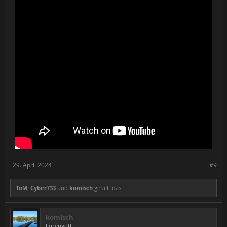
to Steam VR OpenXR
The player’s view may clip through the environment when
using the dynamic camera during Replays.
Post-stage cutscenes may not focus on the vehicle after
completing a Rally School lesson.
Codemasters & EA splash screens may not play or get
skipped, when viewed from a headset.
For a more up-do-date list of known issues as we progress
through VR Beta, please visit the
WRC Technical Issues forum
on
EA Answers HQ.
29. April 2024
#9
ToM
,
Cyber733
und
komisch
gefällt das.
komisch
Forengott