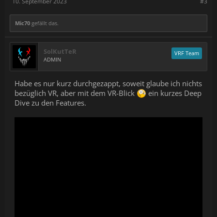
10. September 2023
#3
Mic70
gefällt das.
SolKutTeR
VRF Team
ADMIN
Habe es nur kurz durchgezappt, soweit glaube ich nichts
bezüglich VR, aber mit dem VR-Blick
ein kurzes Deep
Dive zu den Features.