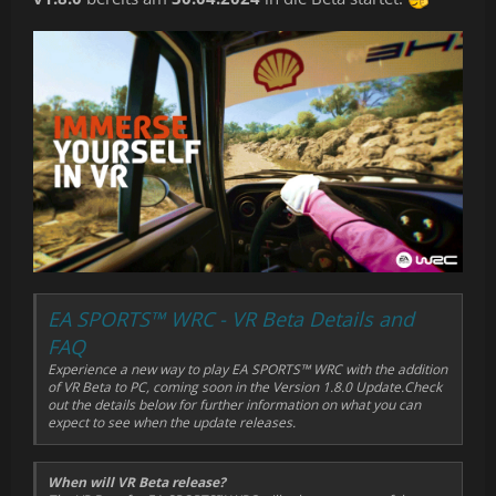
08:00
Rally Sweden - Sunset - Clear - Bumper Camera
08:39
Rally Sweden - Dusk - Clear - Bonnet Camera
09:13
Rally Sweden - Night - Clear - Cockpit Camera
09:51
Get EA SPORTS WRC
EA SPORTS™ WRC - VR Beta Details and
FAQ
Experience a new way to play EA SPORTS™ WRC with the addition
of VR Beta to PC, coming soon in the Version 1.8.0 Update.Check
out the details below for further information on what you can
expect to see when the update releases.
When will VR Beta release?