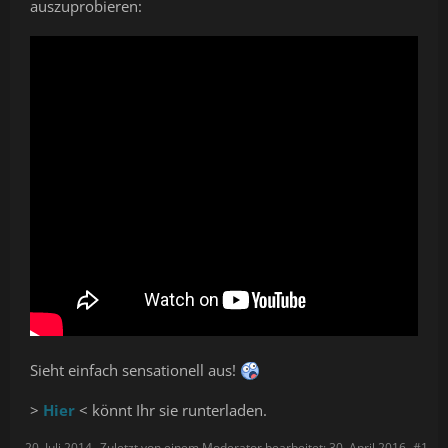
auszuprobieren:
Sieht einfach sensationell aus!
>
Hier
< könnt Ihr sie runterladen.
20. Juli 2014
Zuletzt von einem Moderator bearbeitet:
30. April 2016
#1