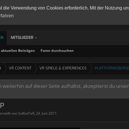
st die Verwendung von Cookies erforderlich. Mit der Nutzung un
rfahren
EN
MITGLIEDER
aktuellen Beiträgen
Foren durchsuchen
N
VR CONTENT
VR SPIELE & EXPERIENCES
PLATTFORMÜBERGR
weiterhin auf dieser Seite aufhältst, akzeptierst du unse
UP
erstellt von
SolKutTeR
,
24. Juni 2017
.