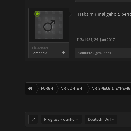
Habs mir mal geholt, beric
TiGa1981
,
24. Juni 2017
TiGa1981
Forenheld
SolKutTeR
gefällt das.
FOREN
VR CONTENT
VR SPIELE & EXPERI
Progressiv dunkel
Deutsch [Du]