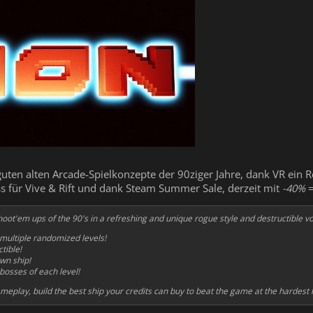
uten alten Arcade-Spielkonzepte der 90ziger Jahre, dank VR ein R
ess für Vive & Rift und dank Steam Summer Sale, derzeit mit
-40%
oot'em ups of the 90's in a refreshing and unique rogue style and destructible vo
multiple randomized levels!
tible!
wn ship!
bosses of each level!
ameplay, build the best ship your credits can buy to beat the game at the hardest l