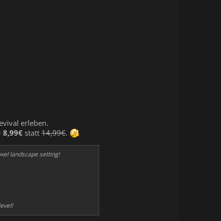
evival erleben.
=
8,99€
statt
14,99€
.
xel landscape setting!
evel!