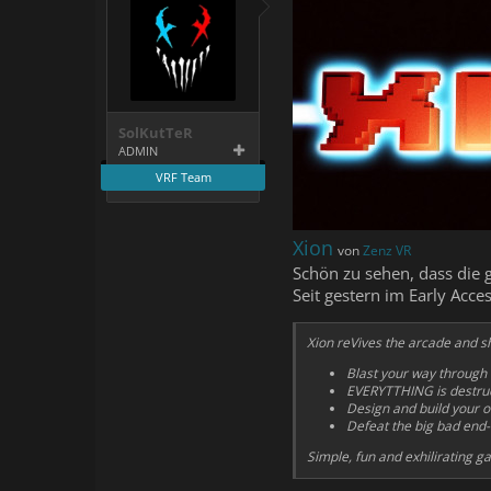
SolKutTeR
ADMIN
VRF Team
Xion
von
Zenz VR
Schön zu sehen, dass die g
Seit gestern im Early Acc
Xion reVives the arcade and sh
Blast your way through 
EVERYTTHING is destruc
Design and build your o
Defeat the big bad end-
Simple, fun and exhilirating g