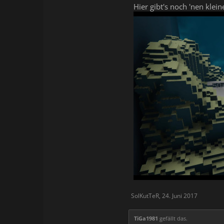
Hier gibt's noch 'nen klei
SolKutTeR
,
24. Juni 2017
TiGa1981
gefällt das.