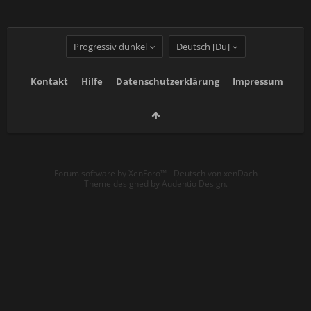
Progressiv dunkel
Deutsch [Du]
Kontakt
Hilfe
Datenschutzerklärung
Impressum
Forum software by XenForo™
-
Deutsch von xenDach
Theme designed by
Audentio Design
.