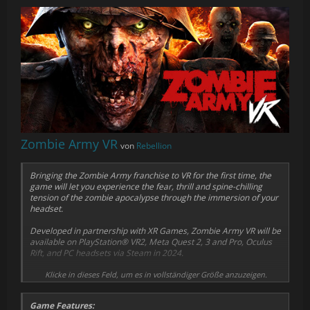
Zombie Army VR
von
Rebellion
Bringing the Zombie Army franchise to VR for the first time, the
game will let you experience the fear, thrill and spine-chilling
tension of the zombie apocalypse through the immersion of your
headset.
Developed in partnership with XR Games, Zombie Army VR will be
available on PlayStation® VR2, Meta Quest 2, 3 and Pro, Oculus
Rift, and PC headsets via Steam in 2024.
Following the story of the Zombie Army series, in Zombie Army
Klicke in dieses Feld, um es in vollständiger Größe anzuzeigen.
VR you return to the field as one of the Deadhunters, an elite
squad that is hunting down zombie war criminals. You will fight
Game Features:
your way through undead hordes near the bombed-out city of