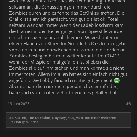
Also ich war enttäuscht, das Waffenhandling fühlte sich
seltsam an, die Schüsse gingen immer durch die
Zombies durch und es fehlte das Gefühl zu treffen. Die
Grafik ist ziemlich gemischt, von gut bis ist ok. Total
seltsam war das immer wenn der Ladebildschirm kam
die Frames in den Keller gingen. Vom Spielstile würde
ich schon sagen sehr ähnlich einem Waveshooter mit
einem Hauch von Story. Im Grunde hieß es immer gehe
von a nach b und dazwischen muss man die Horden an
Zombies besiegen bis man weiter konnte. Im CO-OP,
wenn der Mitspieler mal gefallen ist blieben die
Zombies alle auf ihm stehen und man konnte sie nicht
immer töten. Allem im allen hat es sich einfach nicht gut
angefühlt. Die Lobby fand ich richtig gut gemacht
Aber ist natürlich nur mein persönliches empfinden,
habe auch von Leuten gehört denen es gefallen hat.
16. Juni 2025
#8
SolKutTeR
,
The Darkside
,
Odyssey_Plus_Man
und
einer weiteren
Person
gefällt das.