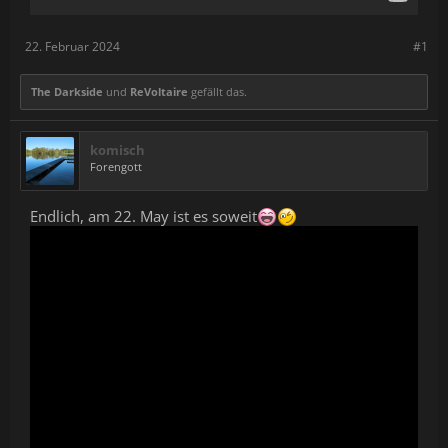
22. Februar 2024
#1
The Darkside
und
ReVoltaire
gefällt das.
komisch
Forengott
Endlich, am 22. May ist es soweit