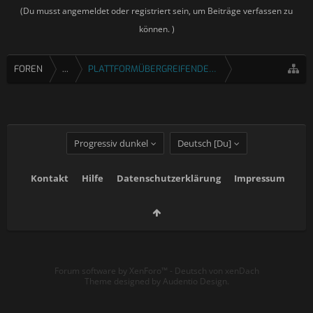
(Du musst angemeldet oder registriert sein, um Beiträge verfassen zu
können. )
FOREN
...
PLATTFORMÜBERGREIFENDE SPIELE
Progressiv dunkel
Deutsch [Du]
Kontakt
Hilfe
Datenschutzerklärung
Impressum
Forum software by XenForo™
-
Deutsch von xenDach
Theme designed by
Audentio Design
.