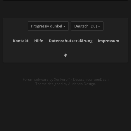
Progressiv dunkel
Deutsch [Du]
Kontakt
Hilfe
Datenschutzerklärung
Impressum
Forum software by XenForo™
-
Deutsch von xenDach
Theme designed by
Audentio Design
.