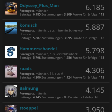
6.185
Odyssey_Plus_Man
Forengott
, männlich
Beiträge:
6.185
Zustimmungen:
3.809
Punkte für Erfolge:
113
5.887
komisch
Forengott
, männlich,
aus
mitten in Schleswig-
Holstein
Beiträge:
5.887
Zustimmungen:
3.095
Punkte für Erfolge:
113
5.798
Hammerschaedel
Forengott
, männlich,
aus
Reinfeld/Lübeck
Beiträge:
5.798
Zustimmungen:
1.256
Punkte für Erfolge:
113
4.306
roads
Forengott
, männlich, 54,
aus
M
Beiträge:
4.306
Zustimmungen:
1.124
Punkte für Erfolge:
113
4.145
Balmung
Forengott
, männlich
Beiträge:
4.145
Zustimmungen:
93
Punkte für Erfolge:
48
3.950
stoeppel