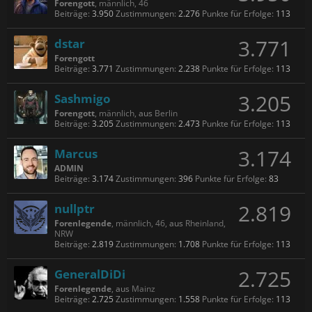
Forengott
, männlich, 46
Beiträge:
3.950
Zustimmungen:
2.276
Punkte für Erfolge:
113
3.771
dstar
Forengott
Beiträge:
3.771
Zustimmungen:
2.238
Punkte für Erfolge:
113
3.205
Sashmigo
Forengott
, männlich,
aus
Berlin
Beiträge:
3.205
Zustimmungen:
2.473
Punkte für Erfolge:
113
3.174
Marcus
ADMIN
Beiträge:
3.174
Zustimmungen:
396
Punkte für Erfolge:
83
2.819
nullptr
Forenlegende
, männlich, 46,
aus
Rheinland,
NRW
Beiträge:
2.819
Zustimmungen:
1.708
Punkte für Erfolge:
113
2.725
GeneralDiDi
Forenlegende
,
aus
Mainz
Beiträge:
2.725
Zustimmungen:
1.558
Punkte für Erfolge:
113