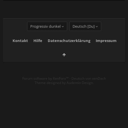
Progressiv dunkel
Deutsch [Du]
Kontakt
Hilfe
Datenschutzerklärung
Impressum
Forum software by XenForo™
-
Deutsch von xenDach
Theme designed by
Audentio Design
.