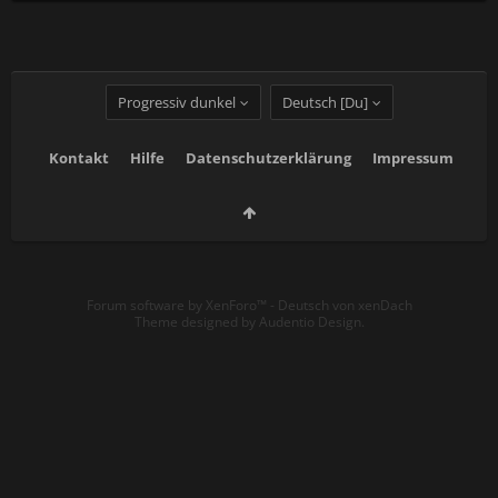
Progressiv dunkel
Deutsch [Du]
Kontakt
Hilfe
Datenschutzerklärung
Impressum
Forum software by XenForo™
-
Deutsch von xenDach
Theme designed by
Audentio Design
.