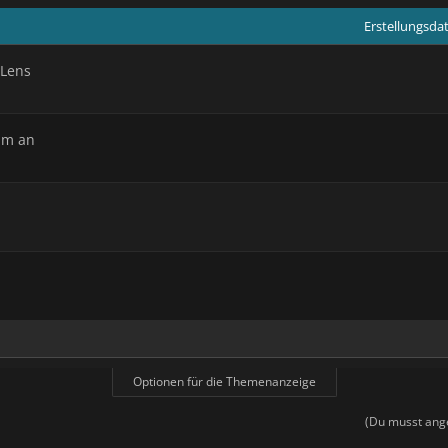
Erstellungsd
-Lens
lm an
Optionen für die Themenanzeige
(Du musst ange