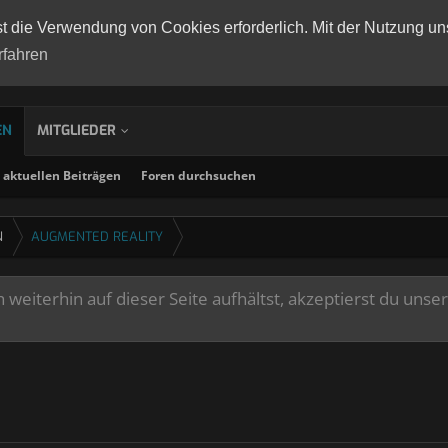
st die Verwendung von Cookies erforderlich. Mit der Nutzung un
rfahren
EN
MITGLIEDER
aktuellen Beiträgen
Foren durchsuchen
N
AUGMENTED REALITY
weiterhin auf dieser Seite aufhältst, akzeptierst du unse