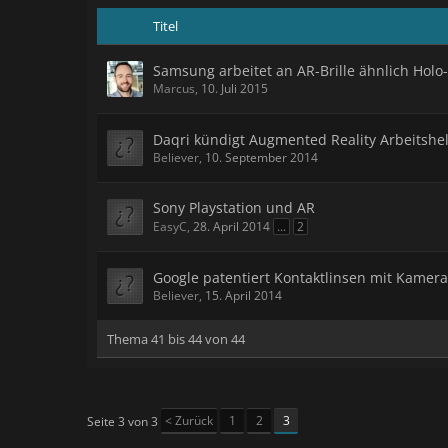
Titel
Samsung arbeitet an AR-Brille ähnlich Holo
Marcus
,
10. Juli 2015
Daqri kündigt Augmented Reality Arbeitshe
Believer
,
10. September 2014
Sony Playstation und AR
EasyC
,
28. April 2014
...
2
Google patentiert Kontaktlinsen mit Kamera
Believer
,
15. April 2014
Thema 41 bis 44 von 44
< Zurück
1
2
3
Seite 3 von 3