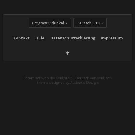
Progressiv dunkel
Deutsch [Du]
Kontakt
Hilfe
Datenschutzerklärung
Impressum
Forum software by XenForo™
-
Deutsch von xenDach
Theme designed by
Audentio Design
.