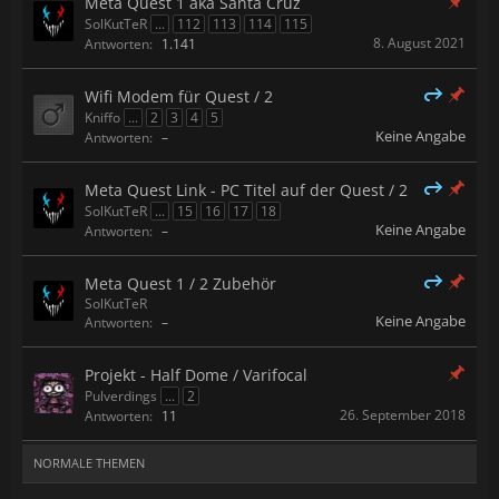
Meta Quest 1 aka Santa Cruz
SolKutTeR
...
112
113
114
115
8. August 2021
Antworten:
1.141
Wifi Modem für Quest / 2
Kniffo
...
2
3
4
5
Keine Angabe
Antworten:
–
Meta Quest Link - PC Titel auf der Quest / 2
SolKutTeR
...
15
16
17
18
Keine Angabe
Antworten:
–
Meta Quest 1 / 2 Zubehör
SolKutTeR
Keine Angabe
Antworten:
–
Projekt - Half Dome / Varifocal
Pulverdings
...
2
26. September 2018
Antworten:
11
NORMALE THEMEN