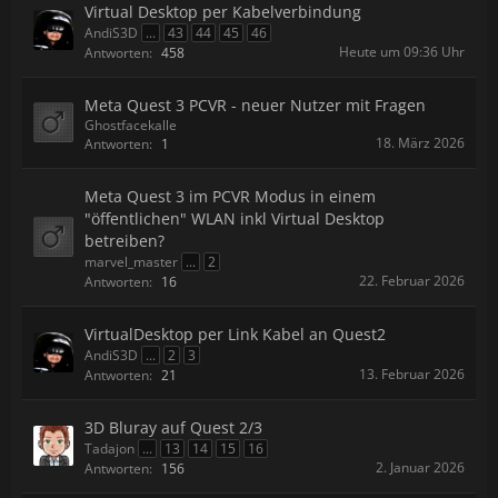
Virtual Desktop per Kabelverbindung
AndiS3D
...
43
44
45
46
Heute um 09:36 Uhr
Antworten:
458
Meta Quest 3 PCVR - neuer Nutzer mit Fragen
Ghostfacekalle
18. März 2026
Antworten:
1
Meta Quest 3 im PCVR Modus in einem
"öffentlichen" WLAN inkl Virtual Desktop
betreiben?
marvel_master
...
2
22. Februar 2026
Antworten:
16
VirtualDesktop per Link Kabel an Quest2
AndiS3D
...
2
3
13. Februar 2026
Antworten:
21
3D Bluray auf Quest 2/3
Tadajon
...
13
14
15
16
2. Januar 2026
Antworten:
156