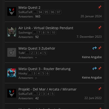
Meta Quest 2
SolKutTeR
...
94
95
96
97
20. Januar 2024
Antworten:
965
Air Link - Virtual Desktop Pendant
Sashmigo
...
7
8
9
10
7. Dezember 2023
Antworten:
92
Meta Quest 3 Zubehör
ToM
...
2
3
4
5
Keine Angabe
Antworten:
–
Meta Quest 3 - Router Beratung
Hooky
...
3
4
5
6
Keine Angabe
Antworten:
–
Projekt - Del Mar / Arcata / Miramar
SolKutTeR
...
2
3
4
5
22. Juni 2022
Antworten:
42