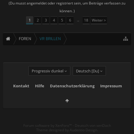
(Du musst angemeldet oder registriert sein, um Beiträge verfassen zu
können. )
1
2
3
4
5
6
→
18
Weiter >
FOREN
VR BRILLEN
Progressiv dunkel
Deutsch [Du]
Kontakt
Hilfe
Datenschutzerklärung
Impressum
Forum software by XenForo™
-
Deutsch von xenDach
Theme designed by
Audentio Design
.