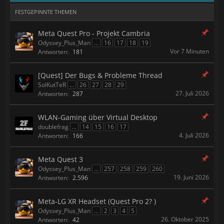
FESTGEPINNTE THEMEN
Meta Quest Pro - Projekt Cambria
Odyssey_Plus_Man
...
16
17
18
19
Vor 7 Minuten
Antworten:
181
[Quest] Der Bugs & Probleme Thread
SolKutTeR
...
26
27
28
29
27. Juli 2026
Antworten:
287
WLAN-Gaming über Virtual Desktop
doublefrag
...
14
15
16
17
4. Juli 2026
Antworten:
166
Meta Quest 3
Odyssey_Plus_Man
...
257
258
259
260
19. Juni 2026
Antworten:
2.596
Meta-LG XR Headset (Quest Pro 2? )
Odyssey_Plus_Man
...
2
3
4
5
26. Oktober 2025
Antworten:
42