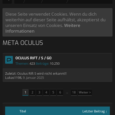
Diese Seite verwendet Cookies. Wenn du dich
weiterhin auf dieser Seite aufhältst, akzeptierst du
unseren Einsatz von Cookies.
Weitere
Informationen
META OCULUS
OCULUS RIFT / S / GO
Themen:
423
Beiträge:
10.250
Zuletzt:
Oculus Rift S wird nicht erkannt!!
Lukas1198
,
9. Januar 2025
1
2
3
4
5
6
→
18
Weiter >
Titel
Letzter Beitrag ↓