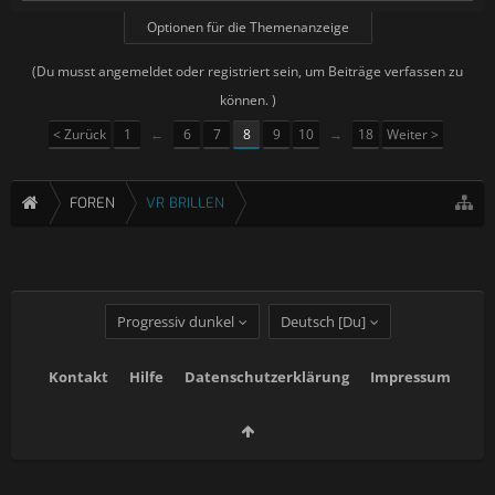
Optionen für die Themenanzeige
(Du musst angemeldet oder registriert sein, um Beiträge verfassen zu
können. )
< Zurück
1
←
6
7
8
9
10
→
18
Weiter >
FOREN
VR BRILLEN
Progressiv dunkel
Deutsch [Du]
Kontakt
Hilfe
Datenschutzerklärung
Impressum