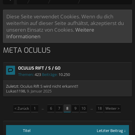
Diese Seite verwendet Cookies. Wenn du dich
weiterhin auf dieser Seite aufhältst, akzeptierst du
unseren Einsatz von Cookies.
Weitere
Informationen
META OCULUS
OCULUS RIFT / S / GO
Themen:
423
Beiträge:
10.250
Zuletzt:
Oculus Rift S wird nicht erkannt!!
Lukas1198
,
9. Januar 2025
< Zurück
1
←
6
7
8
9
10
→
18
Weiter >
Titel
Letzter Beitrag ↓