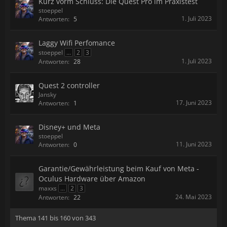
Kurz vorm Schluss: Die Quest Pro im Praxistest
stoeppel
1. Juli 2023
Antworten:
5
Laggy Wifi Perfomance
stoeppel
...
2
3
1. Juli 2023
Antworten:
28
Quest 2 controller
Jansky
17. Juni 2023
Antworten:
1
Disney+ und Meta
stoeppel
11. Juni 2023
Antworten:
0
Garantie/Gewährleistung beim Kauf von Meta -
Oculus Hardware über Amazon
maxxs
...
2
3
24. Mai 2023
Antworten:
22
Thema 141 bis 160 von 343