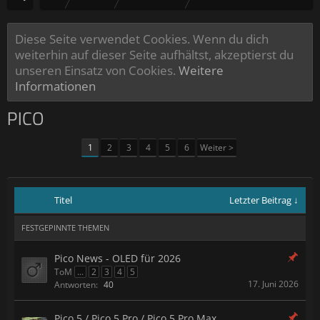
Diese Seite verwendet Cookies. Wenn du dich
weiterhin auf dieser Seite aufhältst, akzeptierst du
unseren Einsatz von Cookies.
Weitere
Informationen
PICO
1
2
3
4
5
6
Weiter >
Titel
Letzter Beitrag ↓
FESTGEPINNTE THEMEN
Pico News - OLED für 2026
ToM
...
2
3
4
5
17. Juni 2026
Antworten:
40
Pico 5 / Pico 5 Pro / Pico 5 Pro Max