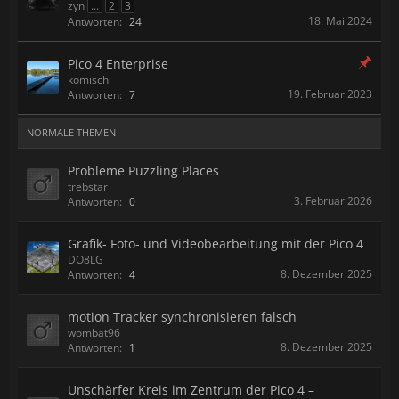
zyn
...
2
3
18. Mai 2024
Antworten:
24
Pico 4 Enterprise
komisch
19. Februar 2023
Antworten:
7
NORMALE THEMEN
Probleme Puzzling Places
trebstar
3. Februar 2026
Antworten:
0
Grafik- Foto- und Videobearbeitung mit der Pico 4
DO8LG
8. Dezember 2025
Antworten:
4
motion Tracker synchronisieren falsch
wombat96
8. Dezember 2025
Antworten:
1
Unschärfer Kreis im Zentrum der Pico 4 –