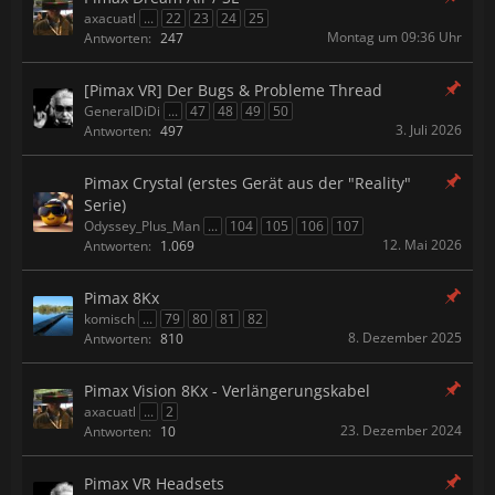
axacuatl
...
22
23
24
25
Montag um 09:36 Uhr
Antworten:
247
[Pimax VR] Der Bugs & Probleme Thread
GeneralDiDi
...
47
48
49
50
3. Juli 2026
Antworten:
497
Pimax Crystal (erstes Gerät aus der "Reality"
Serie)
Odyssey_Plus_Man
...
104
105
106
107
12. Mai 2026
Antworten:
1.069
Pimax 8Kx
komisch
...
79
80
81
82
8. Dezember 2025
Antworten:
810
Pimax Vision 8Kx - Verlängerungskabel
axacuatl
...
2
23. Dezember 2024
Antworten:
10
Pimax VR Headsets