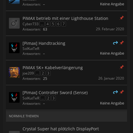
Keine Angabe
Antworten:
–
PiMAX betrieb mit einer Lighthouse Station
Cyber733
...
4
5
6
7
29. Februar 2020
Antworten:
63
[Pimax] Handtracking
SolKutTeR
Keine Angabe
Antworten:
–
PiMAX 5K+ Kabelverlängerung
joe209
...
2
3
26. Januar 2020
Antworten:
25
[Pimax] Controller Sword (Sense)
SolKutTeR
...
2
3
Keine Angabe
Antworten:
–
NORMALE THEMEN
Crystal Super hat plötzlich DisplayPort