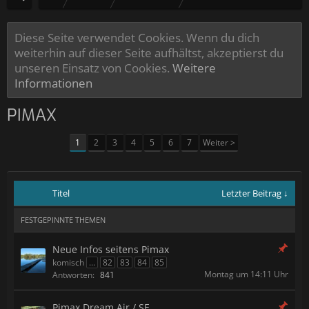
Diese Seite verwendet Cookies. Wenn du dich
weiterhin auf dieser Seite aufhältst, akzeptierst du
unseren Einsatz von Cookies.
Weitere
Informationen
PIMAX
1
2
3
4
5
6
7
Weiter >
Titel
Letzter Beitrag ↓
FESTGEPINNTE THEMEN
Neue Infos seitens Pimax
komisch
...
82
83
84
85
Montag um 14:11 Uhr
Antworten:
841
Pimax Dream Air / SE