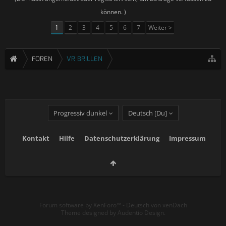
können. )
1
2
3
4
5
6
7
Weiter >
FOREN
VR BRILLEN
Progressiv dunkel
Deutsch [Du]
Kontakt
Hilfe
Datenschutzerklärung
Impressum
Forum software by XenForo™
-
Deutsch von xenDach
Theme designed by
Audentio Design
.