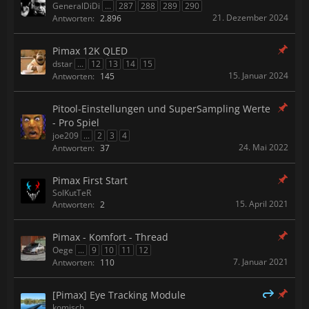
GeneralDiDi
...
287
288
289
290
21. Dezember 2024
Antworten:
2.896
Pimax 12K QLED
dstar
...
12
13
14
15
15. Januar 2024
Antworten:
145
Pitool-Einstellungen und SuperSampling Werte
- Pro Spiel
joe209
...
2
3
4
24. Mai 2022
Antworten:
37
Pimax First Start
SolKutTeR
15. April 2021
Antworten:
2
Pimax - Komfort - Thread
Oege
...
9
10
11
12
7. Januar 2021
Antworten:
110
[Pimax] Eye Tracking Module
komisch