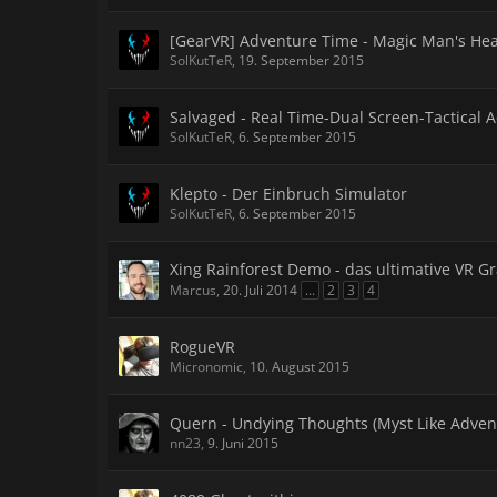
[GearVR] Adventure Time - Magic Man's H
SolKutTeR
,
19. September 2015
Salvaged - Real Time-Dual Screen-Tactical A
SolKutTeR
,
6. September 2015
Klepto - Der Einbruch Simulator
SolKutTeR
,
6. September 2015
Xing Rainforest Demo - das ultimative VR Gr
Marcus
,
20. Juli 2014
...
2
3
4
RogueVR
Micronomic
,
10. August 2015
Quern - Undying Thoughts (Myst Like Adven
nn23
,
9. Juni 2015