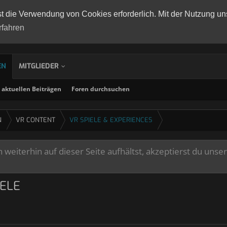
st die Verwendung von Cookies erforderlich. Mit der Nutzung un
rfahren
EN
MITGLIEDER
aktuellen Beiträgen
Foren durchsuchen
N
VR CONTENT
VR SPIELE & EXPERIENCES
weiterhin auf dieser Seite aufhältst, akzeptierst du unse
ELE