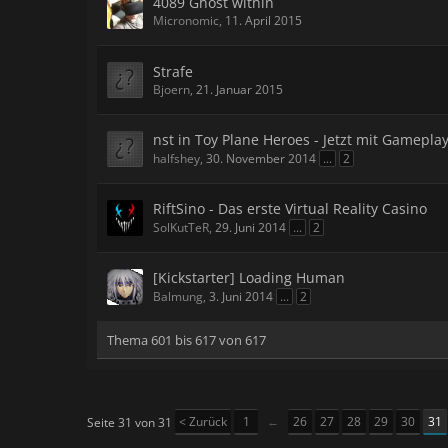
4089 Ghost within
Micronomic
,
11. April 2015
Strafe
Bjoern
,
21. Januar 2015
nst in Toy Plane Heroes - Jetzt mit Gameplay
halfshey
,
30. November 2014
...
2
RiftSino - Das erste Virtual Reality Casino
SolKutTeR
,
29. Juni 2014
...
2
[Kickstarter] Loading Human
Balmung
,
3. Juni 2014
...
2
Thema 601 bis 617 von 617
< Zurück
1
←
26
27
28
29
30
31
Seite 31 von 31