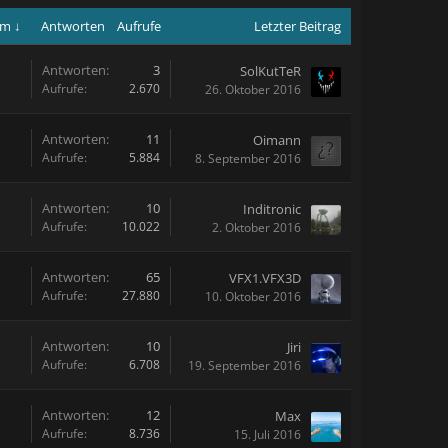
um ↓
Antworten
Aufrufe
Letzter Beitrag
Antworten:
3
SolKutTeR
Aufrufe:
2.670
26. Oktober 2016
Antworten:
11
Oimann
Aufrufe:
5.884
8. September 2016
Antworten:
10
Inditronic
Aufrufe:
10.022
2. Oktober 2016
Antworten:
65
VFX1.VFX3D
Aufrufe:
27.880
10. Oktober 2016
Antworten:
10
Jiri
Aufrufe:
6.708
19. September 2016
Antworten:
12
Max
Aufrufe:
8.736
15. Juli 2016