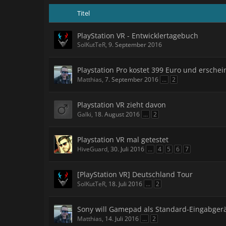
Titel
PlayStation VR - Entwicklertagebuch
SolKutTeR
,
9. September 2016
Playstation Pro kostet 399 Euro und ersche
Matthias
,
7. September 2016
...
2
Playstation VR zieht davon
Galki
,
18. August 2016
...
2
Playstation VR mal getestet
HiveGuard
,
30. Juli 2016
...
4
5
6
7
[PlayStation VR] Deutschland Tour
SolKutTeR
,
18. Juli 2016
...
2
Sony will Gamepad als Standard-Eingabger
Matthias
,
14. Juli 2016
...
2