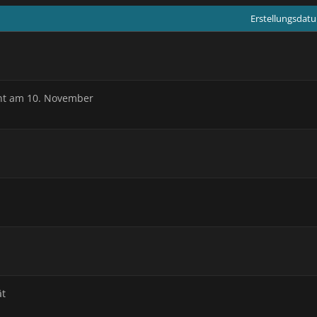
Erstellungsdat
int am 10. November
ät