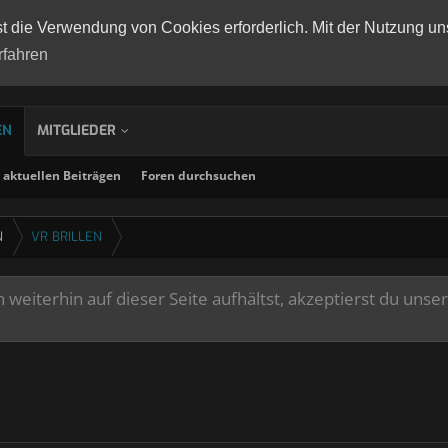
st die Verwendung von Cookies erforderlich. Mit der Nutzung un
rfahren
EN
MITGLIEDER
aktuellen Beiträgen
Foren durchsuchen
N
VR BRILLEN
weiterhin auf dieser Seite aufhältst, akzeptierst du unse