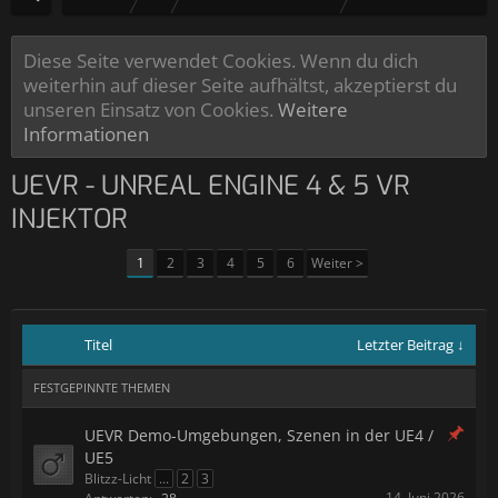
Diese Seite verwendet Cookies. Wenn du dich
weiterhin auf dieser Seite aufhältst, akzeptierst du
unseren Einsatz von Cookies.
Weitere
Informationen
UEVR - UNREAL ENGINE 4 & 5 VR
INJEKTOR
1
2
3
4
5
6
Weiter >
Titel
Letzter Beitrag ↓
FESTGEPINNTE THEMEN
UEVR Demo-Umgebungen, Szenen in der UE4 /
UE5
Blitzz-Licht
...
2
3
14. Juni 2026