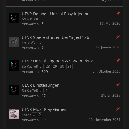
Antworten:
28
UEVR Deluxe - Unreal Easy Injector
SolKutTeR
16. Mai 2026
Antworten:
5
UEVR Spiele stürzen bei "inject" ab
Thilo Wallhain
18. Januar 2026
Antworten:
6
UEVR Unreal Engine 4 & 5 VR Injektor
SolKutTeR
...
28
29
30
31
24. Oktober 2025
Antworten:
309
UEVR Einstellungen
SolKutTeR
...
2
31. Juli 2025
Antworten:
17
UEVR Must Play Games
roads
...
2
10. November 2024
Antworten:
10