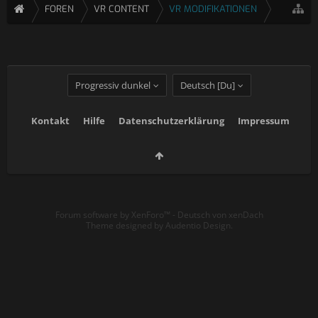
FOREN
VR CONTENT
VR MODIFIKATIONEN
Progressiv dunkel
Deutsch [Du]
Kontakt
Hilfe
Datenschutzerklärung
Impressum
Forum software by XenForo™
-
Deutsch von xenDach
Theme designed by
Audentio Design
.