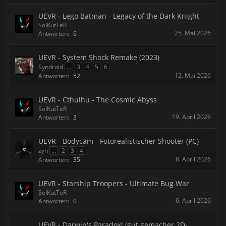
UEVR - Lego Batman - Legacy of the Dark Knight
SolKutTeR
25. Mai 2026
Antworten:
6
UEVR - System Shock Remake (2023)
Syndroid
...
3
4
5
6
12. Mai 2026
Antworten:
52
UEVR - Cthulhu - The Cosmic Abyss
SolKutTeR
19. April 2026
Antworten:
3
UEVR - Bodycam - Fotorealistischer Shooter (PC)
zyn
...
2
3
4
8. April 2026
Antworten:
35
UEVR - Starship Troopers - Ultimate Bug War
SolKutTeR
6. April 2026
Antworten:
0
UEVR - Darwin's Paradox! (gut gemacher 2D-