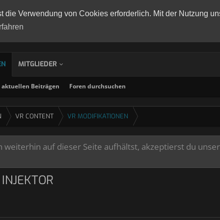
st die Verwendung von Cookies erforderlich. Mit der Nutzung un
rfahren
EN
MITGLIEDER
aktuellen Beiträgen
Foren durchsuchen
N
VR CONTENT
VR MODIFIKATIONEN
weiterhin auf dieser Seite aufhältst, akzeptierst du unse
 INJEKTOR