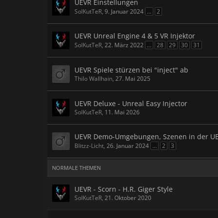
UEVR Einstellungen
SolKutTeR
,
9. Januar 2024
...
2
UEVR Unreal Engine 4 & 5 VR Injektor
SolKutTeR
,
22. März 2022
...
28
29
30
31
UEVR Spiele stürzen bei "inject" ab
Thilo Wallhain
,
27. Mai 2025
UEVR Deluxe - Unreal Easy Injector
SolKutTeR
,
11. Mai 2026
UEVR Demo-Umgebungen, Szenen in der UE
Blitzz-Licht
,
26. Januar 2024
...
2
3
NORMALE THEMEN
UEVR - Scorn - H.R. Giger Style
SolKutTeR
,
21. Oktober 2020