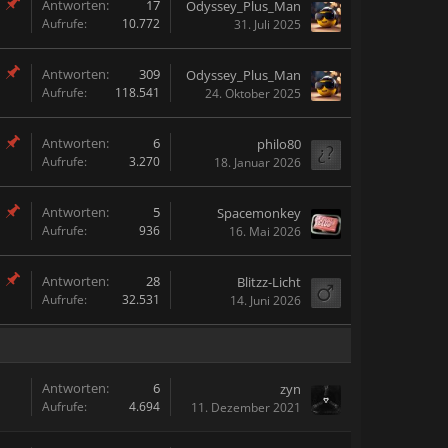
Antworten:
17
Odyssey_Plus_Man
Aufrufe:
10.772
31. Juli 2025
Antworten:
309
Odyssey_Plus_Man
Aufrufe:
118.541
24. Oktober 2025
Antworten:
6
philo80
Aufrufe:
3.270
18. Januar 2026
Antworten:
5
Spacemonkey
Aufrufe:
936
16. Mai 2026
Antworten:
28
Blitzz-Licht
Aufrufe:
32.531
14. Juni 2026
Antworten:
6
zyn
Aufrufe:
4.694
11. Dezember 2021