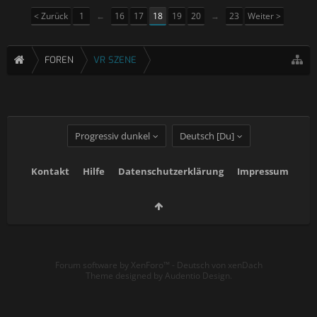
< Zurück
1
←
16
17
18
19
20
→
23
Weiter >
FOREN
VR SZENE
Progressiv dunkel
Deutsch [Du]
Kontakt
Hilfe
Datenschutzerklärung
Impressum
Forum software by XenForo™
-
Deutsch von xenDach
Theme designed by
Audentio Design
.