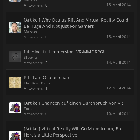
15. April 2014
Antworten:
0
[Artikel] Why Oculus Rift And Virtual Reality Could
Be Huge And Not Just For Gamers
Marcus
15. April 2014
Antworten:
0
full dive, full immersion, VR-MMORPG!
Silverfall
14. April 2014
Antworten:
2
Rift-Tan: Oculus-chan
The_Real_Black
12. April 2014
Antworten:
1
[Artikel] Chancen auf einen Durchbruch von VR
Zork
10. April 2014
Antworten:
0
[Artikel] Virtual Reality Will Go Mainstream, But
Here’s a Little Perspective