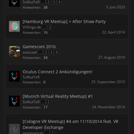
SolKutTeR
...
2
3
4
3. Juni 2023
Antworten:
38
[Hamburg VR Meetup] + After Show Party
VrDings.de
...
2
22. April 2016
Antworten:
16
Gamescom 2016
axacuatl
...
2
3
4
27. August 2016
Antworten:
34
Oculus Connect 2 Ankündigungen!
SolKutTeR
25. September 2015
Antworten:
0
[Munich Virtual Reality Meetup] #1
SolKutTeR
...
2
24. November 2014
Antworten:
17
[Cologne VR Meetup] #4 am 11/10/2014 feat. VR
Developer Exchange
nuromancer
...
2