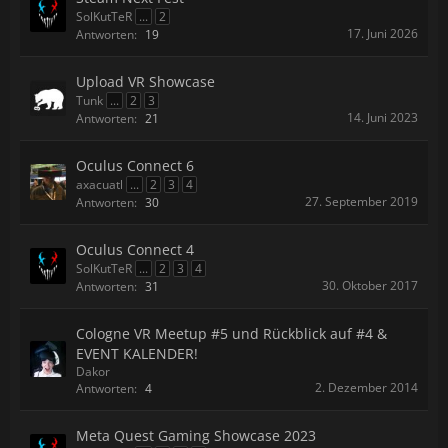
SolKutTeR
...
2
17. Juni 2026
Antworten:
19
Upload VR Showcase
Tunk
...
2
3
14. Juni 2023
Antworten:
21
Oculus Connect 6
axacuatl
...
2
3
4
27. September 2019
Antworten:
30
Oculus Connect 4
SolKutTeR
...
2
3
4
30. Oktober 2017
Antworten:
31
Cologne VR Meetup #5 und Rückblick auf #4 &
EVENT KALENDER!
Dakor
2. Dezember 2014
Antworten:
4
Meta Quest Gaming Showcase 2023