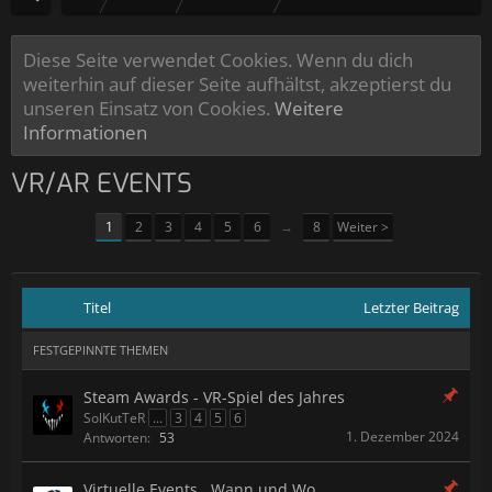
Diese Seite verwendet Cookies. Wenn du dich
weiterhin auf dieser Seite aufhältst, akzeptierst du
unseren Einsatz von Cookies.
Weitere
Informationen
VR/AR EVENTS
1
2
3
4
5
6
→
8
Weiter >
Titel
Letzter Beitrag
FESTGEPINNTE THEMEN
Steam Awards - VR-Spiel des Jahres
SolKutTeR
...
3
4
5
6
1. Dezember 2024
Antworten:
53
Virtuelle Events.. Wann und Wo