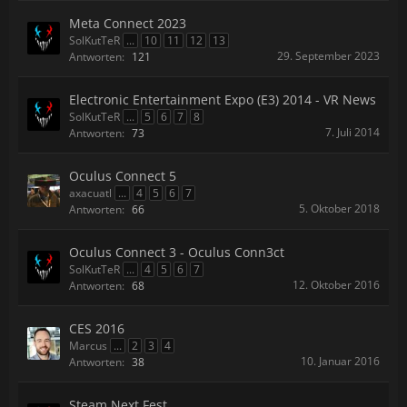
Meta Connect 2023
SolKutTeR
...
10
11
12
13
29. September 2023
Antworten:
121
Electronic Entertainment Expo (E3) 2014 - VR News
SolKutTeR
...
5
6
7
8
7. Juli 2014
Antworten:
73
Oculus Connect 5
axacuatl
...
4
5
6
7
5. Oktober 2018
Antworten:
66
Oculus Connect 3 - Oculus Conn3ct
SolKutTeR
...
4
5
6
7
12. Oktober 2016
Antworten:
68
CES 2016
Marcus
...
2
3
4
10. Januar 2016
Antworten:
38
Steam Next Fest