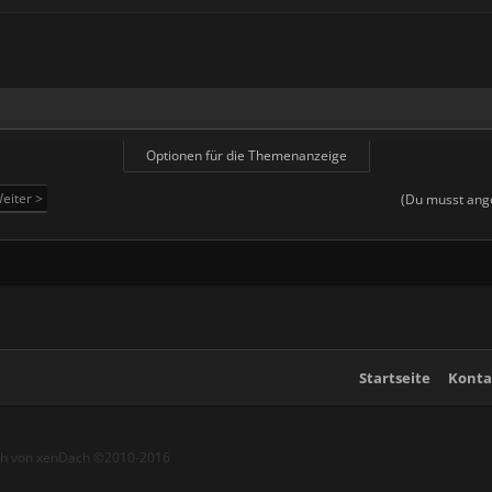
Optionen für die Themenanzeige
eiter >
(Du musst ange
Startseite
Konta
ch von xenDach
©2010-2016