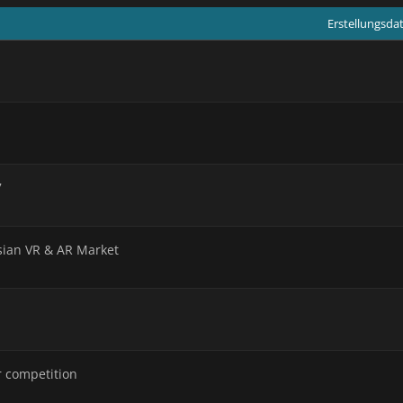
Erstellungsd
7
sian VR & AR Market
r competition