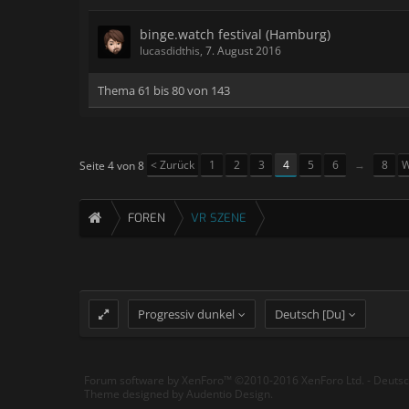
binge.watch festival (Hamburg)
lucasdidthis
,
7. August 2016
Thema 61 bis 80 von 143
< Zurück
1
2
3
4
5
6
→
8
W
Seite 4 von 8
FOREN
VR SZENE
Progressiv dunkel
Deutsch [Du]
Forum software by XenForo™
©2010-2016 XenForo Ltd.
-
Deuts
Theme designed by
Audentio Design
.