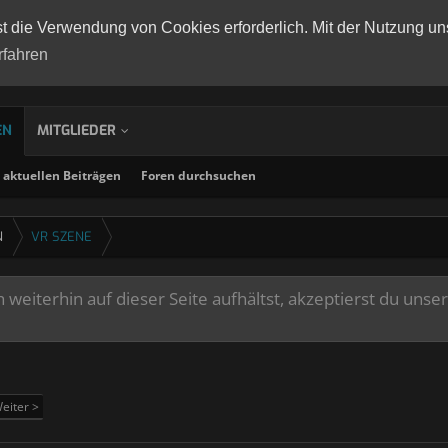
st die Verwendung von Cookies erforderlich. Mit der Nutzung un
rfahren
EN
MITGLIEDER
aktuellen Beiträgen
Foren durchsuchen
N
VR SZENE
weiterhin auf dieser Seite aufhältst, akzeptierst du unse
eiter >