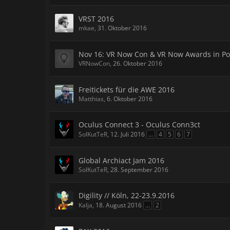
VRST 2016
mkae
,
31. Oktober 2016
Nov 16: VR Now Con & VR Now Awards in P
VRNowCon
,
26. Oktober 2016
Freitickets für die AWE 2016
Matthias
,
6. Oktober 2016
Oculus Connect 3 - Oculus Conn3ct
SolKutTeR
,
12. Juli 2016
...
4
5
6
7
Global Archiact Jam 2016
SolKutTeR
,
28. September 2016
Digility // Köln, 22-23.9.2016
Kalja
,
18. August 2016
...
2