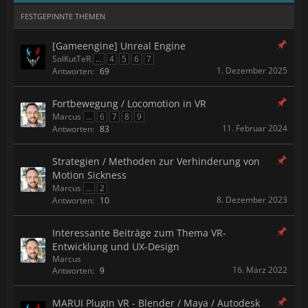
FESTGEPINNTE THEMEN
[Gameengine] Unreal Engine
SolKutTeR
...
4
5
6
7
1. Dezember 2025
Antworten:
69
Fortbewegung / Locomotion in VR
Marcus
...
6
7
8
9
11. Februar 2024
Antworten:
83
Strategien / Methoden zur Verhinderung von
Motion Sickness
Marcus
...
2
8. Dezember 2023
Antworten:
10
Interessante Beiträge zum Thema VR-
Entwicklung und UX-Design
Marcus
16. März 2022
Antworten:
9
MARUI PlugIn VR - Blender / Maya / Autodesk