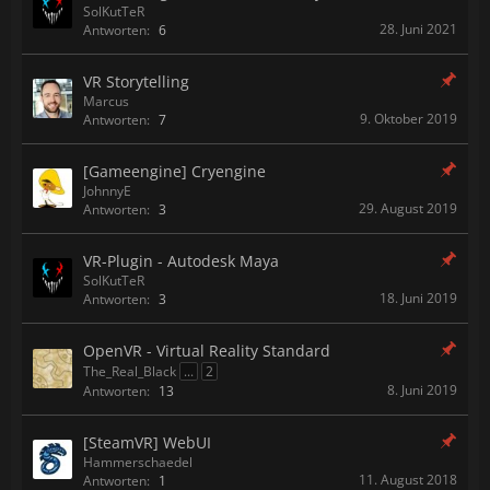
SolKutTeR
28. Juni 2021
Antworten:
6
VR Storytelling
Marcus
9. Oktober 2019
Antworten:
7
[Gameengine] Cryengine
JohnnyE
29. August 2019
Antworten:
3
VR-Plugin - Autodesk Maya
SolKutTeR
18. Juni 2019
Antworten:
3
OpenVR - Virtual Reality Standard
The_Real_Black
...
2
8. Juni 2019
Antworten:
13
[SteamVR] WebUI
Hammerschaedel
11. August 2018
Antworten:
1