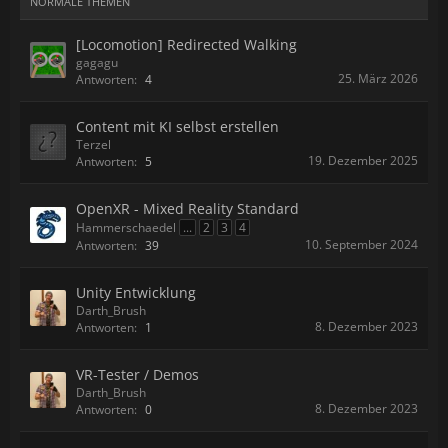
NORMALE THEMEN
[Locomotion] Redirected Walking
gagagu
25. März 2026
Antworten:
4
Content mit KI selbst erstellen
Terzel
19. Dezember 2025
Antworten:
5
OpenXR - Mixed Reality Standard
Hammerschaedel
...
2
3
4
10. September 2024
Antworten:
39
Unity Entwicklung
Darth_Brush
8. Dezember 2023
Antworten:
1
VR-Tester / Demos
Darth_Brush
8. Dezember 2023
Antworten:
0