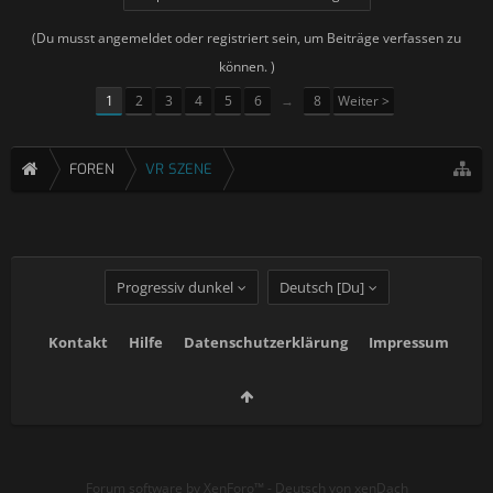
(Du musst angemeldet oder registriert sein, um Beiträge verfassen zu
können. )
1
2
3
4
5
6
→
8
Weiter >
FOREN
VR SZENE
Progressiv dunkel
Deutsch [Du]
Kontakt
Hilfe
Datenschutzerklärung
Impressum
Forum software by XenForo™
-
Deutsch von xenDach