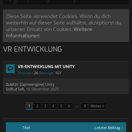
Diese Seite verwendet Cookies. Wenn du dich
weiterhin auf dieser Seite aufhältst, akzeptierst du
unseren Einsatz von Cookies.
Weitere
Informationen
VR ENTWICKLUNG
VR-ENTWICKLUNG MIT UNITY
Themen:
26
Beiträge:
107
Zuletzt:
[Gameengine] Unity
SolKutTeR
,
19. Dezember 2025
1
2
3
4
5
6
→
8
Weiter >
Titel
Letzter Beitrag ↓