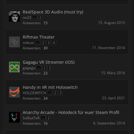
RealSpace 3D Audio (must try)
nn23
...
2
15. August 2015
Antworten:
15
Riftmax Theater
mikcor
...
2
3
4
11. November 2014
Antworten:
39
Gagagu VR Streamer (iOS)
gagagu
...
2
3
15. März 2016
Antworten:
23
Handy in VR mit Holoswitch
HOLOSWITCH
...
2
3
23. April 2021
Antworten:
24
Anarchy Arcade - Holodeck für euer Steam Profil
SolKutTeR
...
2
6. September 2014
Antworten:
16