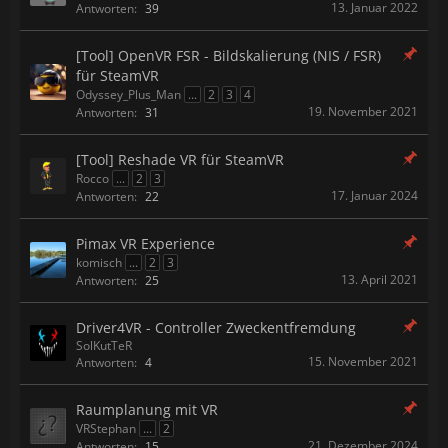
13. Januar 2022
Antworten:
39
[Tool] OpenVR FSR - Bildskalierung (NIS / FSR)
für SteamVR
Odyssey_Plus_Man
...
2
3
4
19. November 2021
Antworten:
31
[Tool] Reshade VR für SteamVR
Rocco
...
2
3
17. Januar 2024
Antworten:
22
Pimax VR Experience
komisch
...
2
3
13. April 2021
Antworten:
25
Driver4VR - Controller Zweckentfremdung
SolKutTeR
15. November 2021
Antworten:
4
Raumplanung mit VR
VRStephan
...
2
21. Dezember 2024
Antworten:
15