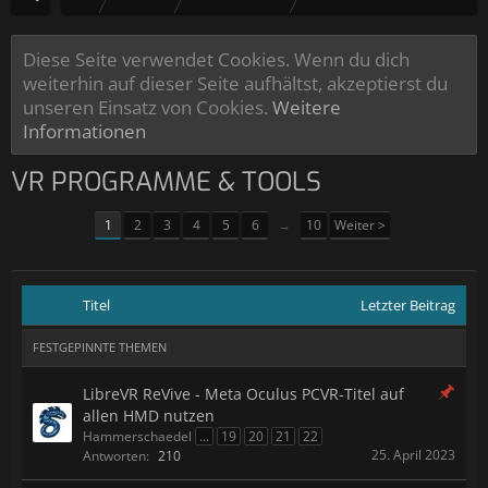
Diese Seite verwendet Cookies. Wenn du dich
weiterhin auf dieser Seite aufhältst, akzeptierst du
unseren Einsatz von Cookies.
Weitere
Informationen
VR PROGRAMME & TOOLS
1
2
3
4
5
6
→
10
Weiter >
Titel
Letzter Beitrag
FESTGEPINNTE THEMEN
LibreVR ReVive - Meta Oculus PCVR-Titel auf
allen HMD nutzen
Hammerschaedel
...
19
20
21
22
25. April 2023
Antworten:
210