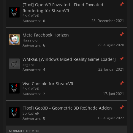
[Tool] OpenVR Foveated - Fixed Foveated
Rendering für SteamVR
SolKutTeR
23. Dezember 2021
Antworten:
0
Meta Facebook Horizon
Haaalolo
29. August 2020
Antworten:
6
WMRGL [Windows Mixed Reality Game Loader]
cogent
22. Januar 2021
Antworten:
4
Vive Console für SteamVR
SolKutTeR
17. Juni 2021
Antworten:
2
[Tool] Geo3D - Geometric 3D ReShade Addon
SolKutTeR
13. August 2022
Antworten:
0
NORMALE THEMEN