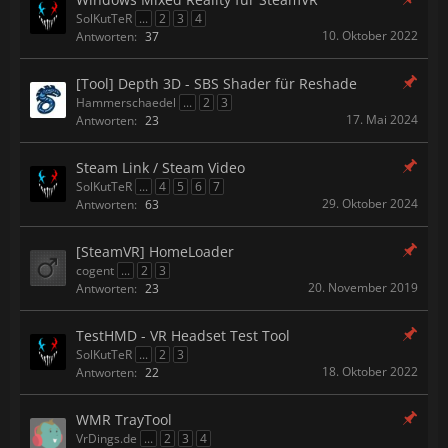
SolKutTeR
...
2
3
4
10. Oktober 2022
Antworten:
37
[Tool] Depth 3D - SBS Shader für Reshade
Hammerschaedel
...
2
3
17. Mai 2024
Antworten:
23
Steam Link / Steam Video
SolKutTeR
...
4
5
6
7
29. Oktober 2024
Antworten:
63
[SteamVR] HomeLoader
cogent
...
2
3
20. November 2019
Antworten:
23
TestHMD - VR Headset Test Tool
SolKutTeR
...
2
3
18. Oktober 2022
Antworten:
22
WMR TrayTool
VrDings.de
...
2
3
4