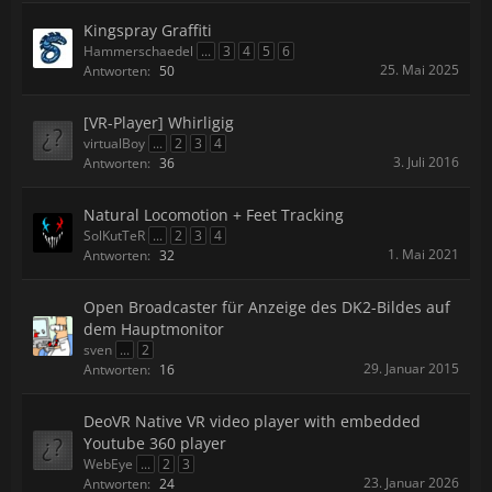
Kingspray Graffiti
Hammerschaedel
...
3
4
5
6
25. Mai 2025
Antworten:
50
[VR-Player] Whirligig
virtualBoy
...
2
3
4
3. Juli 2016
Antworten:
36
Natural Locomotion + Feet Tracking
SolKutTeR
...
2
3
4
1. Mai 2021
Antworten:
32
Open Broadcaster für Anzeige des DK2-Bildes auf
dem Hauptmonitor
sven
...
2
29. Januar 2015
Antworten:
16
DeoVR Native VR video player with embedded
Youtube 360 player
WebEye
...
2
3
23. Januar 2026
Antworten:
24