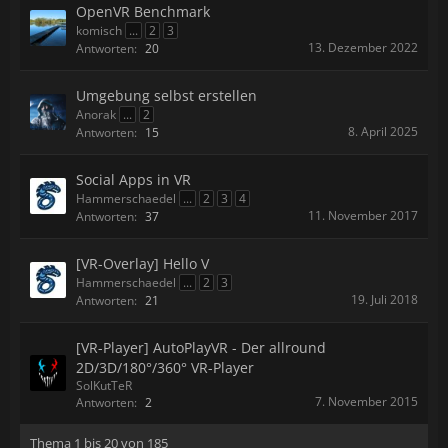
OpenVR Benchmark
komisch
...
2
3
13. Dezember 2022
Antworten:
20
Umgebung selbst erstellen
Anorak
...
2
8. April 2025
Antworten:
15
Social Apps in VR
Hammerschaedel
...
2
3
4
11. November 2017
Antworten:
37
[VR-Overlay] Hello V
Hammerschaedel
...
2
3
19. Juli 2018
Antworten:
21
[VR-Player] AutoPlayVR - Der allround
2D/3D/180°/360° VR-Player
SolKutTeR
7. November 2015
Antworten:
2
Thema 1 bis 20 von 185