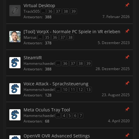
Virtual Desktop
Track505
...
36
37
38
39
7. Februar 2026
Antworten:
388
[Tool] VorpX - Normale PC Spiele in VR erleben
Marcus
...
35
36
37
38
5. Dezember 2023
Antworten:
378
SteamVR
Hammerschaedel
...
36
37
38
39
28. Dezember 2025
Antworten:
388
Voice Attack - Sprachsteuerung
Hammerschaedel
...
10
11
12
13
23. August 2025
Antworten:
128
Meta Oculus Tray Tool
Hammerschaedel
...
4
5
6
7
4. April 2020
Antworten:
68
OpenVR OVR Advanced Settings