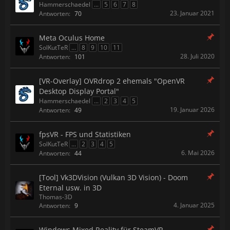
Hammerschaedel
...
5
6
7
8
23. Januar 2021
Antworten:
70
Meta Oculus Home
SolKutTeR
...
8
9
10
11
28. Juli 2020
Antworten:
101
[VR-Overlay] OVRdrop 2 ehemals "OpenVR
Desktop Display Portal"
Hammerschaedel
...
2
3
4
5
19. Januar 2026
Antworten:
49
fpsVR - FPS und Statistiken
SolKutTeR
...
2
3
4
5
6. Mai 2026
Antworten:
44
[Tool] Vk3DVision (Vulkan 3D Vision) - Doom
Eternal usw. in 3D
Thomas-3D
4. Januar 2025
Antworten:
9
Windows Mixed Reality für SteamVR