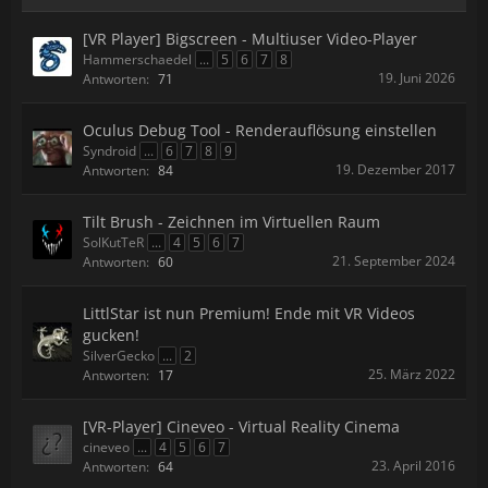
[VR Player] Bigscreen - Multiuser Video-Player
Hammerschaedel
...
5
6
7
8
19. Juni 2026
Antworten:
71
Oculus Debug Tool - Renderauflösung einstellen
Syndroid
...
6
7
8
9
19. Dezember 2017
Antworten:
84
Tilt Brush - Zeichnen im Virtuellen Raum
SolKutTeR
...
4
5
6
7
21. September 2024
Antworten:
60
LittlStar ist nun Premium! Ende mit VR Videos
gucken!
SilverGecko
...
2
25. März 2022
Antworten:
17
[VR-Player] Cineveo - Virtual Reality Cinema
cineveo
...
4
5
6
7
23. April 2016
Antworten:
64