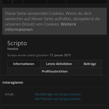
Diese Seite verwendet Cookies. Wenn du dich
weiterhin auf dieser Seite aufhältst, akzeptierst du
unseren Einsatz von Cookies.
Weitere
Informationen
5cripto
Newbie
5cripto wurde zuletzt gesehen:
15. Januar 2015
Informationen
Letzte Aktivitäten
Beiträge
Profilnachrichten
Interagieren
Inhalt:
Alle Beiträge von 5cripto suchen
Alle Themen von 5cripto suchen