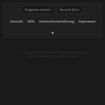
Progressiv dunkel
Deutsch [Du]
Kontakt
Hilfe
Datenschutzerklärung
Impressum
Forum software by XenForo™
-
Deutsch von xenDach
Theme designed by
Audentio Design
.