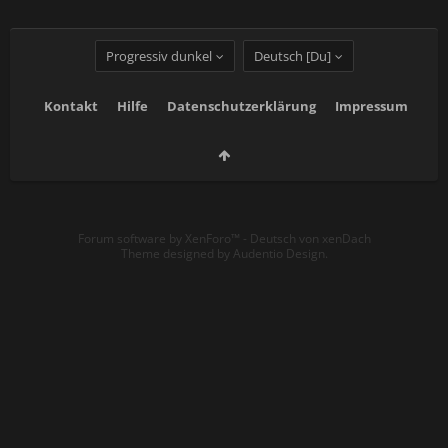
Progressiv dunkel
Deutsch [Du]
Kontakt
Hilfe
Datenschutzerklärung
Impressum
Forum software by XenForo™
-
Deutsch von xenDach
Theme designed by
Audentio Design
.