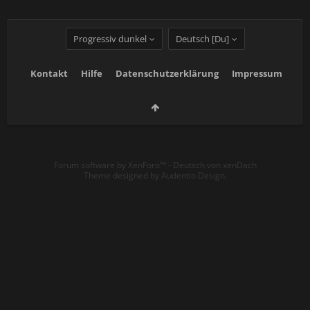
Progressiv dunkel
Deutsch [Du]
Kontakt
Hilfe
Datenschutzerklärung
Impressum
Forum software by XenForo™
-
Deutsch von xenDach
Theme designed by
Audentio Design
.