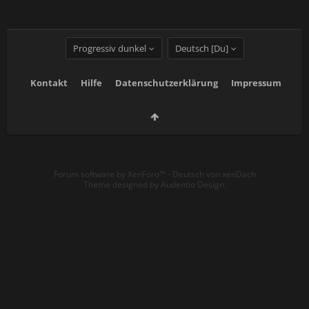
Progressiv dunkel
Deutsch [Du]
Kontakt
Hilfe
Datenschutzerklärung
Impressum
Forum software by XenForo™
-
Deutsch von xenDach
Theme designed by
Audentio Design
.