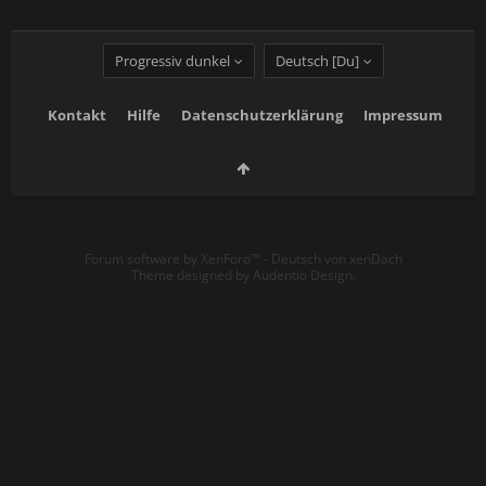
Progressiv dunkel
Deutsch [Du]
Kontakt
Hilfe
Datenschutzerklärung
Impressum
Forum software by XenForo™
-
Deutsch von xenDach
Theme designed by
Audentio Design
.