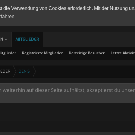
st die Verwendung von Cookies erforderlich. Mit der Nutzung un
rfahren
EN
MITGLIEDER
tglieder
Registrierte Mitglieder
Derzeitige Besucher
Letzte Aktivi
IEDER
DENIS
weiterhin auf dieser Seite aufhältst, akzeptierst du unse