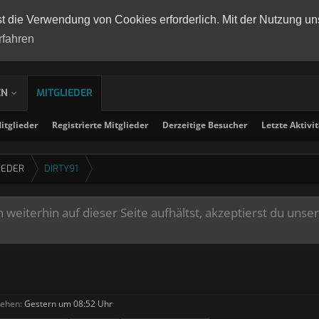
st die Verwendung von Cookies erforderlich. Mit der Nutzung un
rfahren
EN
MITGLIEDER
tglieder
Registrierte Mitglieder
Derzeitige Besucher
Letzte Aktivi
IEDER
DIRTY91
weiterhin auf dieser Seite aufhältst, akzeptierst du unse
sehen:
Gestern um 08:52 Uhr