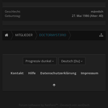
Geschlecht:
männlich
Geburtstag:
27. Mai 1986
(Alter: 40)
MITGLIEDER
DOCTORMYST3RIO
Progressiv dunkel
Deutsch [Du]
Kontakt
Hilfe
Datenschutzerklärung
Impressum
Forum software by XenForo™
-
Deutsch von xenDach