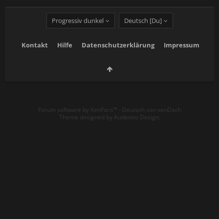
Progressiv dunkel
Deutsch [Du]
Kontakt
Hilfe
Datenschutzerklärung
Impressum
Forum software by XenForo™
-
Deutsch von xenDach
Theme designed by
Audentio Design
.