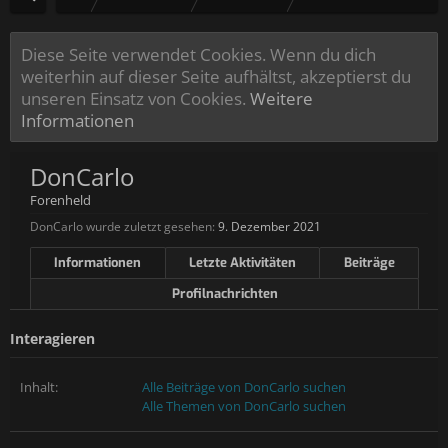
Diese Seite verwendet Cookies. Wenn du dich
weiterhin auf dieser Seite aufhältst, akzeptierst du
unseren Einsatz von Cookies.
Weitere
Informationen
DonCarlo
Forenheld
DonCarlo wurde zuletzt gesehen:
9. Dezember 2021
Informationen
Letzte Aktivitäten
Beiträge
Profilnachrichten
Interagieren
Inhalt:
Alle Beiträge von DonCarlo suchen
Alle Themen von DonCarlo suchen