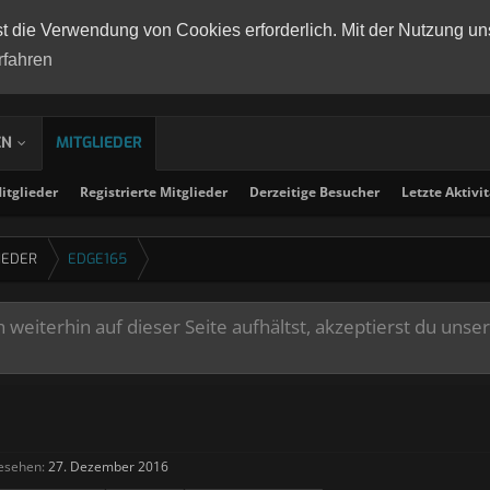
st die Verwendung von Cookies erforderlich. Mit der Nutzung un
rfahren
EN
MITGLIEDER
tglieder
Registrierte Mitglieder
Derzeitige Besucher
Letzte Aktivi
IEDER
EDGE165
weiterhin auf dieser Seite aufhältst, akzeptierst du unse
esehen:
27. Dezember 2016