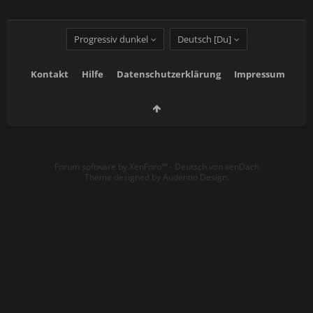
Progressiv dunkel
Deutsch [Du]
Kontakt
Hilfe
Datenschutzerklärung
Impressum
Forum software by XenForo™
-
Deutsch von xenDach
Theme designed by
Audentio Design
.