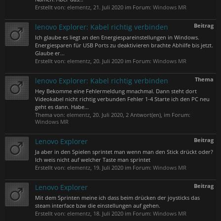
Erstellt von:
elementz
,
21. Juli 2020
im Forum:
Windows MR
Beitrag
lenovo Explorer: Kabel richtig verbinden
Ich glaube es liegt an den Energiespareinstellungen in Windows.
Energiesparen für USB Ports zu deaktivieren brachte Abhilfe bis jetzt.
Glaube er...
Erstellt von:
elementz
,
20. Juli 2020
im Forum:
Windows MR
Thema
lenovo Explorer: Kabel richtig verbinden
Hey Bekomme eine Fehlermeldung mnachmal. Dann steht dort
Videokabel nicht richtig verbunden Fehler 1-4 Starte ich den PC neu
geht es dann. Habe...
Thema von:
elementz
,
20. Juli 2020
, 2 Antwort(en), im Forum:
Windows MR
Beitrag
Lenovo Explorer
Ja aber in den Spielen sprintet man wenn man den Stick drückt oder?
Ich weis nicht auf welcher Taste man sprintet
Erstellt von:
elementz
,
19. Juli 2020
im Forum:
Windows MR
Beitrag
Lenovo Explorer
Mit dem Sprinten meine ich dass beim drücken der joysticks das
steam interface bzw die einstellungen auf gehen.
Erstellt von:
elementz
,
18. Juli 2020
im Forum:
Windows MR