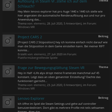
Thema
Auflösung in Steam Vr..stehe ich auf dem
Schlauch?
Hey Mein lenovo explorer hat pro Auge 1440 x 1440 ich stelle wie
hier angeraten die automatische Renderauflösung aus und nur pro
Anwendung das...
Thema von:
elementz
,
28. Juli 2020
, 5 Antwort(en), im Forum:
Windows MR
Beitrag
Project CARS 2
[Project CARS 2 Sitzposition] hey ich komme einfach nicht darauf wie
man die Sitzposition in dem Game einstellen kann. Bei meiner RIFT
konnte...
Erstellt von:
elementz
,
27. Juli 2020
im Forum:
Plattformübergreifende Spiele
Thema
Frage zur Bewegungsglättung Steam VR
Hey in Half <Life alyx dropt meine Framerate manchmal auf 45
konstant. Leigt dass an oben genannter Einstellung? Dachte das
funktioniert garnicht...
Thema von:
elementz
,
23. Juli 2020
, 0 Antwort(en), im Forum:
Windows MR
Beitrag
Lenovo Explorer
Ich öffne im Spiel die Steam Settings und gehe auf controller
benutzerdediniert. Dort gibt es mehrere Profile mit teils seltsamen
Namen. Aber das...