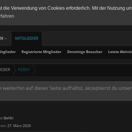
st die Verwendung von Cookies erforderlich. Mit der Nutzung un
rfahren
EN
MITGLIEDER
tglieder
Registrierte Mitglieder
Derzeitige Besucher
Letzte Aktivi
IEDER
FERSY
weiterhin auf dieser Seite aufhältst, akzeptierst du unse
us
Berlin
hen:
27. März 2026