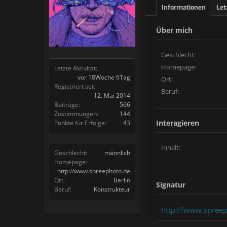
Informationen
Let
Über mich
Geschlecht:
Homepage:
Letzte Aktivität:
vor 18Woche 6Tag
Ort:
Registriert seit:
Beruf:
12. Mai 2014
Beiträge:
566
Zustimmungen:
144
Interagieren
Punkte für Erfolge:
43
Inhalt:
Geschlecht:
männlich
Homepage:
http://www.spreephoto.de
Ort:
Berlin
Signatur
Beruf:
Konstrukteur
http://www.spree