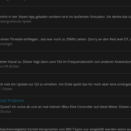
cht in der Steam App geladen sondern erst im laufenden Simulator. Ich denke das ist
übergreifende Spiele
einen Threede einfliegen...das war noch zu 35Mhz zeiten. (Sorry an den Rest weil OT, 
hnologie
reiten Kanal zu. Dieser liegt dann zum Teil im Frequenzbereich von anderen Anwendun
re VR Brillen
h nett ein Update zur Q3 zu erhalten. Am Ende spielt das für mich aber eine untergeo
 / Steam
pad Problem.
uest? Ich nutze ab und an mal meinen XBox Elite Controller auf diese Weise. Diesen a
 Oculus
e" Geschwindigkeits-Vorteil-Versprechen von Wifi 7 kann nur eingelößt werden wenn auc