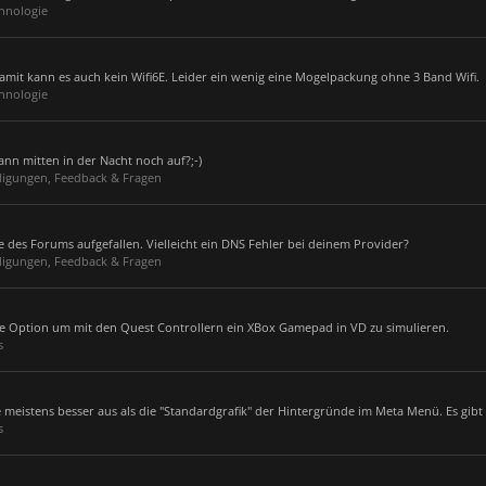
hnologie
amit kann es auch kein Wifi6E. Leider ein wenig eine Mogelpackung ohne 3 Band Wifi.
hnologie
nn mitten in der Nacht noch auf?;-)
igungen, Feedback & Fragen
me des Forums aufgefallen. Vielleicht ein DNS Fehler bei deinem Provider?
igungen, Feedback & Fragen
ne Option um mit den Quest Controllern ein XBox Gamepad in VD zu simulieren.
s
eistens besser aus als die "Standardgrafik" der Hintergründe im Meta Menü. Es gibt 
s