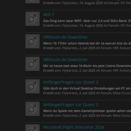
Erstellt von:
Flybarless
,
14. August 2025
im Forum:
VR Tec
Wifi 7
Das Ding kann zwar Wifi7. Aber nur 2,4 und 5Ghz Band. D
Erstellt von:
Flybarless
,
14. August 2025
im Forum:
VR Tec
VRforum.de Downtime
Wenn 16-17Uhr schon Abends bei dir ist warum bist du da
Erstellt von:
Flybarless
,
2. Juli 2025
im Forum:
VRF Ankünd
VRforum.de Downtime
Mir ist heute (seit etwa 16:40uhr bis jetzt ) keine Downti
Erstellt von:
Flybarless
,
2. Juli 2025
im Forum:
VRF Ankünd
Anfängerfragen zur Quest 3
Gibt doch in den Virtual Desktop Einstellungen am PC ei
Erstellt von:
Flybarless
,
2. Juli 2025
im Forum:
Meta Oculu
Anfängerfragen zur Quest 3
Wenn du Spiele mit dem GameOptimizer spielst sehen die m
Erstellt von:
Flybarless
,
2. Juli 2025
im Forum:
Meta Oculu
Microsoft Flight Simulator 2024