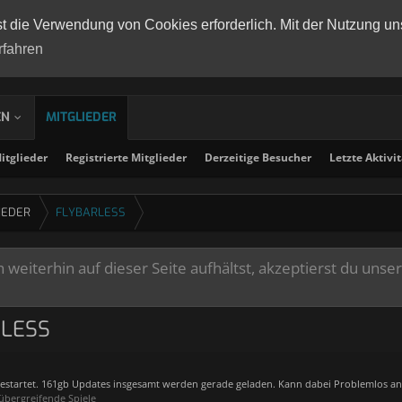
st die Verwendung von Cookies erforderlich. Mit der Nutzung un
rfahren
EN
MITGLIEDER
tglieder
Registrierte Mitglieder
Derzeitige Besucher
Letzte Aktivi
IEDER
FLYBARLESS
weiterhin auf dieser Seite aufhältst, akzeptierst du unse
RLESS
estartet. 161gb Updates insgesamt werden gerade geladen. Kann dabei Problemlos an
übergreifende Spiele