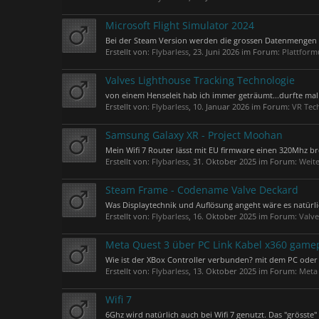
Microsoft Flight Simulator 2024
Bei der Steam Version werden die grossen Datenmengen ni
Erstellt von:
Flybarless
,
23. Juni 2026
im Forum:
Plattform
Valves Lighthouse Tracking Technologie
von einem Henseleit hab ich immer geträumt...durfte mal 
Erstellt von:
Flybarless
,
10. Januar 2026
im Forum:
VR Tec
Samsung Galaxy XR - Project Moohan
Mein Wifi 7 Router lässt mit EU firmware einen 320Mhz b
Erstellt von:
Flybarless
,
31. Oktober 2025
im Forum:
Weite
Steam Frame - Codename Valve Deckard
Was Displaytechnik und Auflösung angeht wäre es natürlic
Erstellt von:
Flybarless
,
16. Oktober 2025
im Forum:
Valve
Meta Quest 3 über PC Link Kabel x360 game
Wie ist der XBox Controller verbunden? mit dem PC oder Q
Erstellt von:
Flybarless
,
13. Oktober 2025
im Forum:
Meta
Wifi 7
6Ghz wird natürlich auch bei Wifi 7 genutzt. Das "grösst