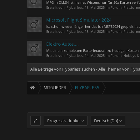
MFG in DLLS4 ist meines Wissens nur für 50x Karten verf
Erstellt von:
Flybarless
,
18. Mai 2025
im Forum:
Plattform
Microsoft Flight Simulator 2024
Ist schon wieder länger her das ich MSFS2024 gespielt ha
Erstellt von:
Flybarless
,
18. Mai 2025
im Forum:
Plattform
Elektro Autos....
Mit einem kompletten Batterietausch zu heutigen Kosten w
Erstellt von:
Flybarless
,
14. Mai 2025
im Forum:
Hobbys & 
Alle Beiträge von Flybarless suchen
Alle Themen von Flyba
MITGLIEDER
FLYBARLESS
Progressiv dunkel
Deutsch [Du]