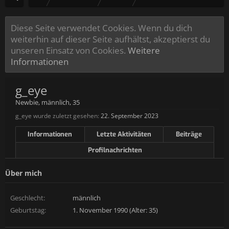
Diese Seite verwendet Cookies. Wenn du dich
weiterhin auf dieser Seite aufhältst, akzeptierst du
unseren Einsatz von Cookies.
Weitere
Informationen
g_eye
Newbie
, männlich, 35
g_eye wurde zuletzt gesehen:
22. September 2023
Informationen
Letzte Aktivitäten
Beiträge
Profilnachrichten
Über mich
Geschlecht:
männlich
Geburtstag:
1. November 1990 (Alter: 35)