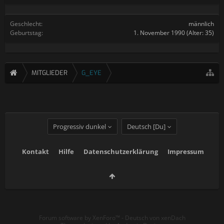
Geschlecht:
männlich
Geburtstag:
1. November 1990
(Alter: 35)
MITGLIEDER
G_EYE
Progressiv dunkel
Deutsch [Du]
Kontakt
Hilfe
Datenschutzerklärung
Impressum
Forum software by XenForo™
-
Deutsch von xenDach