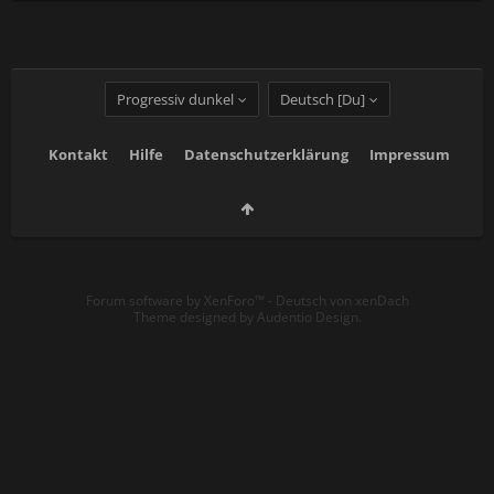
Progressiv dunkel
Deutsch [Du]
Kontakt
Hilfe
Datenschutzerklärung
Impressum
Forum software by XenForo™
-
Deutsch von xenDach
Theme designed by
Audentio Design
.