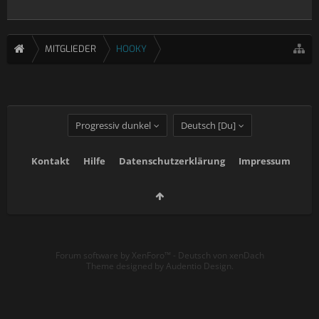
MITGLIEDER
HOOKY
Progressiv dunkel
Deutsch [Du]
Kontakt
Hilfe
Datenschutzerklärung
Impressum
Forum software by XenForo™
-
Deutsch von xenDach
Theme designed by
Audentio Design
.