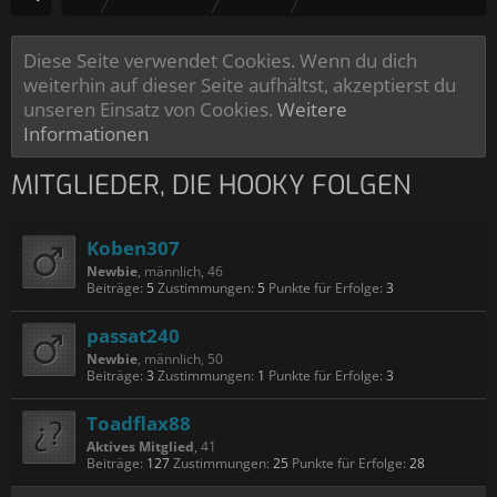
Diese Seite verwendet Cookies. Wenn du dich
weiterhin auf dieser Seite aufhältst, akzeptierst du
unseren Einsatz von Cookies.
Weitere
Informationen
MITGLIEDER, DIE HOOKY FOLGEN
Koben307
Newbie
, männlich, 46
Beiträge:
5
Zustimmungen:
5
Punkte für Erfolge:
3
passat240
Newbie
, männlich, 50
Beiträge:
3
Zustimmungen:
1
Punkte für Erfolge:
3
Toadflax88
Aktives Mitglied
, 41
Beiträge:
127
Zustimmungen:
25
Punkte für Erfolge:
28