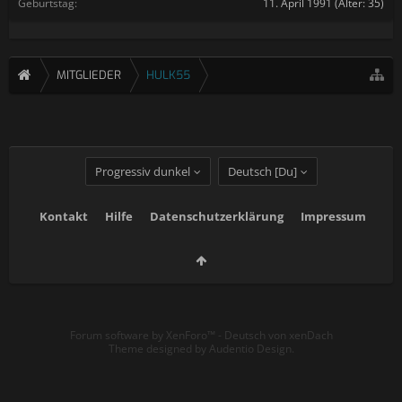
Geburtstag:
11. April 1991
(Alter: 35)
MITGLIEDER
HULK55
Progressiv dunkel
Deutsch [Du]
Kontakt
Hilfe
Datenschutzerklärung
Impressum
Forum software by XenForo™
-
Deutsch von xenDach
Theme designed by
Audentio Design
.