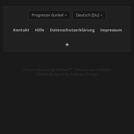
Progressiv dunkel
Deutsch [Du]
Kontakt
Hilfe
Datenschutzerklärung
Impressum
Forum software by XenForo™
-
Deutsch von xenDach
Theme designed by
Audentio Design
.