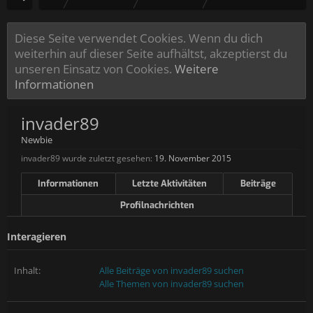
Diese Seite verwendet Cookies. Wenn du dich
weiterhin auf dieser Seite aufhältst, akzeptierst du
unseren Einsatz von Cookies.
Weitere
Informationen
invader89
Newbie
invader89 wurde zuletzt gesehen:
19. November 2015
Informationen
Letzte Aktivitäten
Beiträge
Profilnachrichten
Interagieren
Inhalt:
Alle Beiträge von invader89 suchen
Alle Themen von invader89 suchen