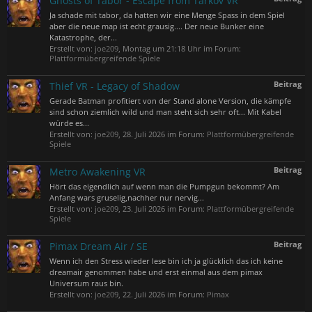
Ghosts of Tabor - Escape from Tarkov VR
Ja schade mit tabor, da hatten wir eine Menge Spass in dem Spiel
aber die neue map ist echt grausig.... Der neue Bunker eine
Katastrophe, der...
Erstellt von:
joe209
,
Montag um 21:18 Uhr
im Forum:
Plattformübergreifende Spiele
Beitrag
Thief VR - Legacy of Shadow
Gerade Batman profitiert von der Stand alone Version, die kämpfe
sind schon ziemlich wild und man steht sich sehr oft... Mit Kabel
würde es...
Erstellt von:
joe209
,
28. Juli 2026
im Forum:
Plattformübergreifende
Spiele
Beitrag
Metro Awakening VR
Hört das eigendlich auf wenn man die Pumpgun bekommt? Am
Anfang wars gruselig,nachher nur nervig...
Erstellt von:
joe209
,
23. Juli 2026
im Forum:
Plattformübergreifende
Spiele
Beitrag
Pimax Dream Air / SE
Wenn ich den Stress wieder lese bin ich ja glücklich das ich keine
dreamair genommen habe und erst einmal aus dem pimax
Universum raus bin.
Erstellt von:
joe209
,
22. Juli 2026
im Forum:
Pimax