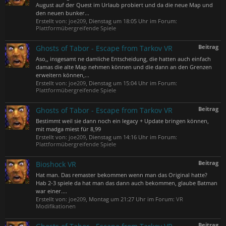
August auf der Quest im Urlaub probiert und da die neue Map und
den neuen bunker...
Erstellt von:
joe209
,
Dienstag um 18:05 Uhr
im Forum:
Plattformübergreifende Spiele
Beitrag
Ghosts of Tabor - Escape from Tarkov VR
Aso,, insgesamt ne damliche Entscheidung, die hatten auch einfach
damas die alte Map nehmen können und die dann an den Grenzen
erweitern können,...
Erstellt von:
joe209
,
Dienstag um 15:04 Uhr
im Forum:
Plattformübergreifende Spiele
Beitrag
Ghosts of Tabor - Escape from Tarkov VR
Bestimmt weil sie dann noch ein legacy + Update bringen können,
mit madga miest für 8,99
Erstellt von:
joe209
,
Dienstag um 14:16 Uhr
im Forum:
Plattformübergreifende Spiele
Beitrag
Bioshock VR
Hat man. Das remaster bekommen wenn man das Original hatte?
Hab 2-3 spiele da hat man das dann auch bekommen, glaube Batman
war einer....
Erstellt von:
joe209
,
Montag um 21:27 Uhr
im Forum:
VR
Modifikationen
Beitrag