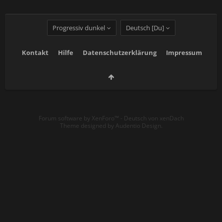
Progressiv dunkel
Deutsch [Du]
Kontakt
Hilfe
Datenschutzerklärung
Impressum
Forum software by XenForo™
-
Deutsch von xenDach
Theme designed by
Audentio Design
.