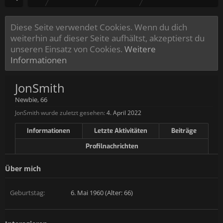
Diese Seite verwendet Cookies. Wenn du dich
weiterhin auf dieser Seite aufhältst, akzeptierst du
unseren Einsatz von Cookies.
Weitere
Informationen
JonSmith
Newbie
, 66
JonSmith wurde zuletzt gesehen:
4. April 2022
Informationen
Letzte Aktivitäten
Beiträge
Profilnachrichten
Über mich
Geburtstag:
6. Mai 1960 (Alter: 66)