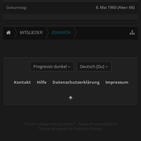
Geburtstag:
6. Mai 1960
(Alter: 66)
MITGLIEDER
JONSMITH
Progressiv dunkel
Deutsch [Du]
Kontakt
Hilfe
Datenschutzerklärung
Impressum
Forum software by XenForo™
-
Deutsch von xenDach
Theme designed by
Audentio Design
.