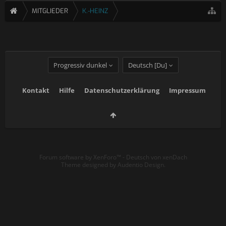
MITGLIEDER
K.-HEINZ
Progressiv dunkel
Deutsch [Du]
Kontakt
Hilfe
Datenschutzerklärung
Impressum
Forum software by XenForo™
-
Deutsch von xenDach
Theme designed by
Audentio Design
.