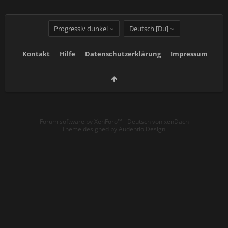
Progressiv dunkel
Deutsch [Du]
Kontakt
Hilfe
Datenschutzerklärung
Impressum
Forum software by XenForo™
-
Deutsch von xenDach
Theme designed by
Audentio Design
.