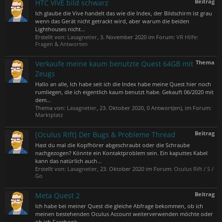
Beitrag
HTC VIVE bild schwarz
Ich glaube die Vive handelt das wie die Index, der Bildschirm ist grau
wenn das Gerät nicht getrackt wird, aber warum die beiden
Lighthouses nicht...
Erstellt von:
Lasagnetier
,
3. November 2020
im Forum:
VR Hilfe:
Fragen & Antworten
Thema
Verkaufe meine kaum benutzte Quest 64GB mit
Zeugs
Hallo an alle, Ich habe seit ich die Index habe meine Quest hier noch
rumliegen, die ich eigentlich kaum benutzt habe. Gekauft 06/2020 mit
dem...
Thema von:
Lasagnetier
,
23. Oktober 2020
, 0 Antwort(en), im Forum:
Marktplatz
Beitrag
[Oculus Rift] Der Bugs & Probleme Thread
Hast du mal die Kopfhörer abgeschraubt oder die Schraube
nachgezogen? Könnte ein Kontaktproblem sein. Ein kaputtes Kabel
kann das natürlich auch...
Erstellt von:
Lasagnetier
,
23. Oktober 2020
im Forum:
Oculus Rift / S /
Go
Beitrag
Meta Quest 2
Ich habe bei meiner Quest die gleiche Abfrage bekommen, ob ich
meinen bestehenden Oculus Account weiterverwenden möchte oder
ob ich Facebook...