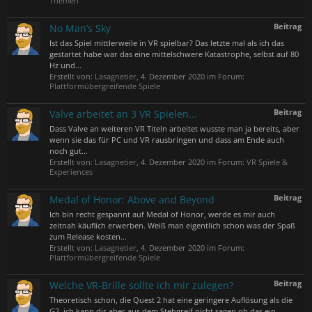
Themen
Beitrag
No Man’s Sky
Ist das Spiel mittlerweile in VR spielbar? Das letzte mal als ich das
gestartet habe war das eine mittelschwere Katastrophe, selbst auf 80
Hz und...
Erstellt von:
Lasagnetier
,
4. Dezember 2020
im Forum:
Plattformübergreifende Spiele
Beitrag
Valve arbeitet an 3 VR Spielen...
Dass Valve an weiteren VR Titeln arbeitet wusste man ja bereits, aber
wenn sie das für PC und VR rausbringen und dass am Ende auch
noch gut...
Erstellt von:
Lasagnetier
,
4. Dezember 2020
im Forum:
VR Spiele &
Experiences
Beitrag
Medal of Honor: Above and Beyond
Ich bin recht gespannt auf Medal of Honor, werde es mir auch
zeitnah käuflich erwerben. Weiß man eigentlich schon was der Spaß
zum Release kosten...
Erstellt von:
Lasagnetier
,
4. Dezember 2020
im Forum:
Plattformübergreifende Spiele
Beitrag
Welche VR-Brille sollte ich mir zulegen?
Theoretisch schon, die Quest 2 hat eine geringere Auflösung als die
G2, ich kann dir aber aus dem Stehgreif nicht sagen ob das ein