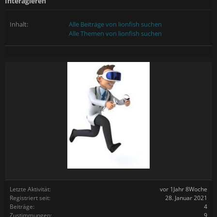
Interagieren
Inhalt:
Alle Beiträge von lionfish suchen
Alle Themen von lionfish suchen
Letzte Aktivität:
vor 1Jahr 8Woche
Registriert seit:
28. Januar 2021
Beiträge:
4
Zustimmungen:
9