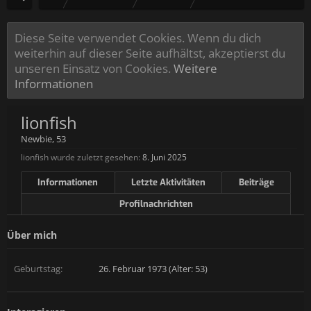
Diese Seite verwendet Cookies. Wenn du dich
weiterhin auf dieser Seite aufhältst, akzeptierst du
unseren Einsatz von Cookies.
Weitere
Informationen
lionfish
Newbie
, 53
lionfish wurde zuletzt gesehen:
8. Juni 2025
Informationen
Letzte Aktivitäten
Beiträge
Profilnachrichten
Über mich
Geburtstag:
26. Februar 1973 (Alter: 53)