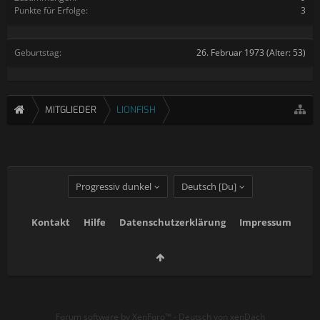
Punkte für Erfolge:
3
Geburtstag:
26. Februar 1973
(Alter: 53)
MITGLIEDER
LIONFISH
Progressiv dunkel
Deutsch [Du]
Kontakt
Hilfe
Datenschutzerklärung
Impressum
Forum software by XenForo™
-
Deutsch von xenDach